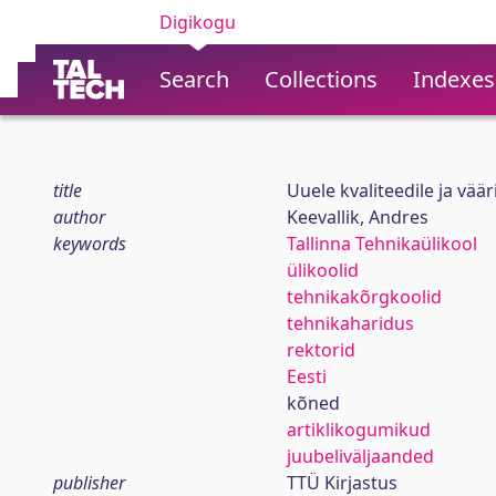
Digikogu
Search
Collections
Indexes
title
Uuele kvaliteedile ja väär
author
Keevallik, Andres
keywords
Tallinna Tehnikaülikool
ülikoolid
tehnikakõrgkoolid
tehnikaharidus
rektorid
Eesti
kõned
artiklikogumikud
juubeliväljaanded
publisher
TTÜ Kirjastus