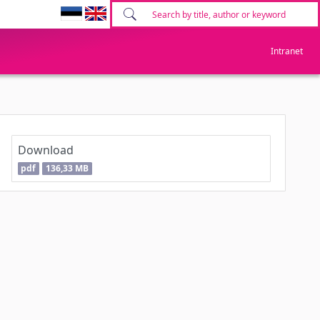
Intranet
Download
pdf
136,33 MB