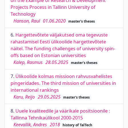
on the Example of Research & Development
Projects Process in Tallinn University of
Technology
Hanson, Raul
01.06.2020
master's theses
6.
Hargettevõtete väljakutsed oma tegevuste
rahastamisel Eesti ülikoolide hargettevõtete
näitel. The funding challenges of university spin-
offs based on Estonian universities
Kalep, Rasmus
28.05.2025
master's theses
7.
Ülikoolide kolmas missioon rahvusvahelistes
pingeridades. The third mission of universities in
international rankings
Karu, Reijo
29.05.2025
master's theses
8.
Uuele kvaliteedile ja väärikale positsioonile :
Tallinna Tehnikaülikool 2000-2015
Keevallik, Andres
2018
history of TalTech