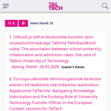
items found: 25
1.
Ülikooli ja üldhariduskoolide koostöö seos
sisseastumismääraga: Tallinna Tehnikaülikooli
näitel. The association between school-university
collaboration and admission rates: the case of
Tallinn University of Technology
Aasorg, Daniel
26.05.2026
master's theses
2.
Euroopa ülikoolide tehnoloogiasiirde keskuste
arenev roll teadmiste väärindamise raamistikus -
õppetunnid TalTechile. Navigating Knowledge
Valorisation and the Evolving Role of University
Technology Transfer Offices in the European
Context: Lessons for TalTech