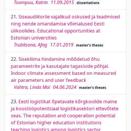
Toompuu, Katrin
11.09.2015
dissertations
21.
Siseaudiitorile vajalikud oskused ja teadmised
ning nende omandamise võimalused Eesti
ülikoolides. Educational opportunities at
Estonian universities
Trubitsona, Afag
17.01.2019
master's theses
22.
Sisekliima hindamine mõõdetud õhu
parameetrite ja kasutajate tagasiside põhjal.
Indoor climate assessment based on measured
air parameters and user feedback
Vahtra, Linda Mai
04.06.2024
master's theses
23.
Eesti logistikat õpetavate kõrgkoolide maine
ja koostööpotentsiaal logistikasektori ettevõtete
seas. The reputation and cooperation potential
of Estonian higher education institutions
teaching logistics among logistics sector