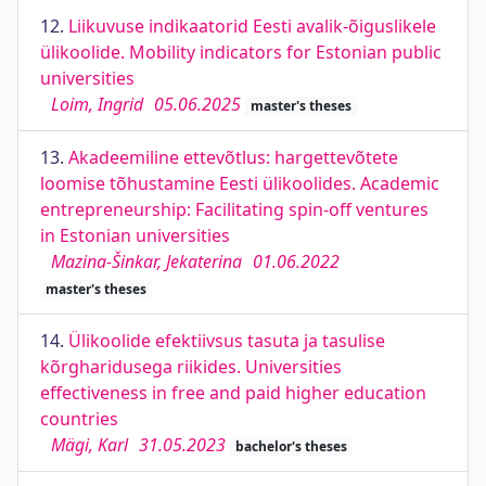
12.
Liikuvuse indikaatorid Eesti avalik-õiguslikele
ülikoolide. Mobility indicators for Estonian public
universities
Loim, Ingrid
05.06.2025
master's theses
13.
Akadeemiline ettevõtlus: hargettevõtete
loomise tõhustamine Eesti ülikoolides. Academic
entrepreneurship: Facilitating spin-off ventures
in Estonian universities
Mazina-Šinkar, Jekaterina
01.06.2022
master's theses
14.
Ülikoolide efektiivsus tasuta ja tasulise
kõrgharidusega riikides. Universities
effectiveness in free and paid higher education
countries
Mägi, Karl
31.05.2023
bachelor's theses