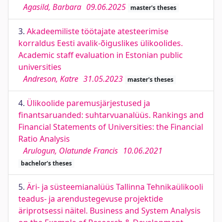
Agasild, Barbara
09.06.2025
master's theses
3.
Akadeemiliste töötajate atesteerimise
korraldus Eesti avalik-õiguslikes ülikoolides.
Academic staff evaluation in Estonian public
universities
Andreson, Katre
31.05.2023
master's theses
4.
Ülikoolide paremusjärjestused ja
finantsaruanded: suhtarvuanalüüs. Rankings and
Financial Statements of Universities: the Financial
Ratio Analysis
Arulogun, Olatunde Francis
10.06.2021
bachelor's theses
5.
Äri- ja süsteemianalüüs Tallinna Tehnikaülikooli
teadus- ja arendustegevuse projektide
äriprotsessi näitel. Business and System Analysis