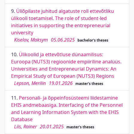
9.
Üliõpilaste juhitud algatuste roll ettevõtliku
ülikooli toetamisel. The role of student-led
initiatives in supporting the entrepreneurial
university
Kiselov, Maksym
05.06.2025
bachelor's theses
10.
Ülikoolid ja ettevõtluse dünaamilisus:
Euroopa (NUTS3) regioonide empiiriline analüüs.
Universities and Entrepreneurial Dynamics: An
Empirical Study of European (NUTS3) Regions
Lepson, Merilin
19.01.2026
master's theses
11.
Personali- ja õppeinfosüsteemi liidestamine
EHIS andmebaasiga. Interfacing of the Personnel
and Learning Information System with the EHIS
Database
Liis, Rainer
20.01.2025
master's theses