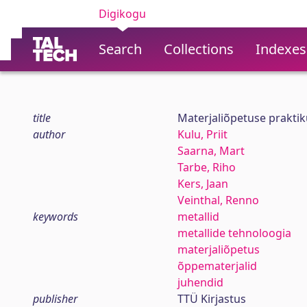
Digikogu
Search
Collections
Indexes
title
Materjaliõpetuse prakti
author
Kulu, Priit
Saarna, Mart
Tarbe, Riho
Kers, Jaan
Veinthal, Renno
keywords
metallid
metallide tehnoloogia
materjaliõpetus
õppematerjalid
juhendid
publisher
TTÜ Kirjastus