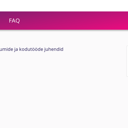
FAQ
kumide ja kodutööde juhendid