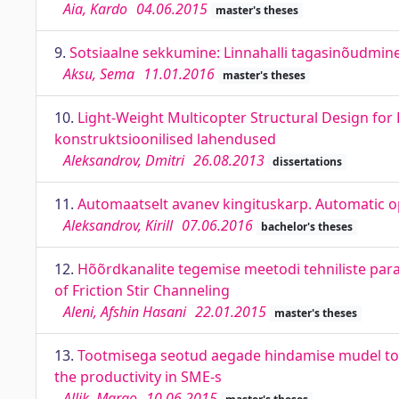
Aia, Kardo
04.06.2015
master's theses
9.
Sotsiaalne sekkumine: Linnahalli tagasinõudmine.
Aksu, Sema
11.01.2016
master's theses
10.
Light-Weight Multicopter Structural Design for
konstruktsioonilised lahendused
Aleksandrov, Dmitri
26.08.2013
dissertations
11.
Automaatselt avanev kingituskarp. Automatic o
Aleksandrov, Kirill
07.06.2016
bachelor's theses
12.
Hõõrdkanalite tegemise meetodi tehniliste par
of Friction Stir Channeling
Aleni, Afshin Hasani
22.01.2015
master's theses
13.
Tootmisega seotud aegade hindamise mudel too
the productivity in SME-s
Allik, Margo
10.06.2015