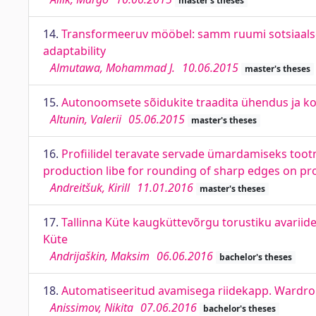
master's theses
14.
Transformeeruv mööbel: samm ruumi sotsiaalse
adaptability
Almutawa, Mohammad J.
10.06.2015
master's theses
15.
Autonoomsete sõidukite traadita ühendus ja k
Altunin, Valerii
05.06.2015
master's theses
16.
Profiilidel teravate servade ümardamiseks tootm
production libe for rounding of sharp edges on pro
Andreitšuk, Kirill
11.01.2016
master's theses
17.
Tallinna Küte kaugküttevõrgu torustiku avariide 
Küte
Andrijaškin, Maksim
06.06.2016
bachelor's theses
18.
Automatiseeritud avamisega riidekapp. Wardro
Anissimov, Nikita
07.06.2016
bachelor's theses