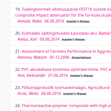
19.
Tudengivormeli võistlusautole FEST16 süsinik 
composite impact attenuator for the formula stud
Annask, Raiko
06.06.2016
master's theses
20.
Külmades välitingimustes kasutatav aku. Batte
Annus, Karl
09.06.2014
master's theses
21.
Assessment of Cermets Performance in Aggres
Antonov, Maksim
05.12.2006
dissertations
22.
PVC aknatehase tootmise optimeerimine. PVC w
Aret, Aleksander
07.06.2016
master's theses
23.
Põllumajanduslik loomaveohaagis. Agricultural 
Arras, Mirko
06.06.2016
master's theses
24.
Thermoreactive polymer composite with high part