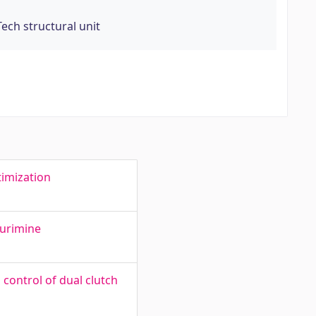
ch structural unit
timization
uurimine
control of dual clutch