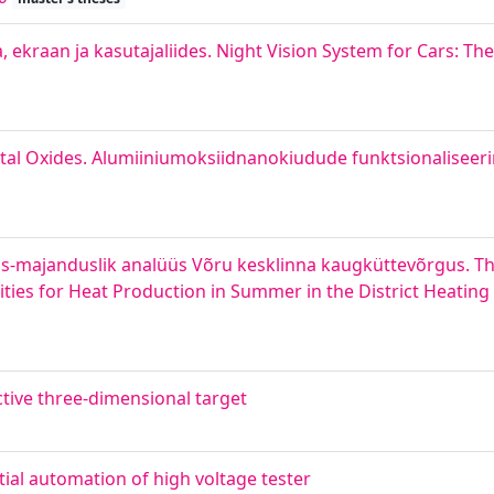
raan ja kasutajaliides. Night Vision System for Cars: T
etal Oxides. Alumiiniumoksiidnanokiudude funktsionaliseer
is-majanduslik analüüs Võru kesklinna kaugküttevõrgus. Th
ies for Heat Production in Summer in the District Heating
tive three-dimensional target
ial automation of high voltage tester