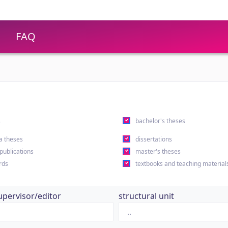
FAQ
s
bachelor's theses
a theses
dissertations
 publications
master's theses
rds
textbooks and teaching material
upervisor/editor
structural unit