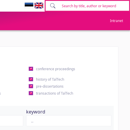
Intranet
conference proceedings
history of TalTech
pre-dissertations
s
transactions of TalTech
keyword