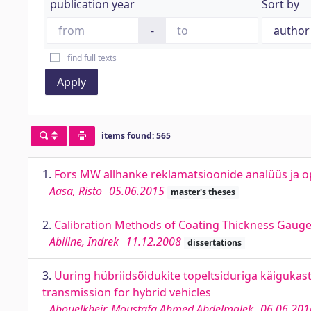
publication year
Sort by
-
find full texts
Apply
items found: 565
1.
Fors MW allhanke reklamatsioonide analüüs ja o
Aasa, Risto
05.06.2015
master's theses
2.
Calibration Methods of Coating Thickness Gaug
Abiline, Indrek
11.12.2008
dissertations
3.
Uuring hübriidsõidukite topeltsiduriga käigukast
transmission for hybrid vehicles
Abouelkheir, Moustafa Ahmed Abdelmalek
06.06.201