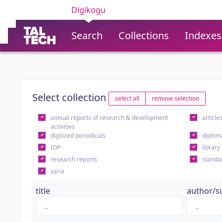
Digikogu
Search
Collections
Indexes
Select collection
select all
remove selection
annual reports of research & development
article
activities
digitized periodicals
diplom
IOP
library
research reports
standa
varia
title
author/s