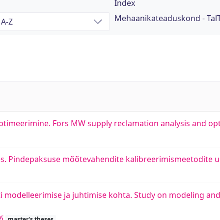
Index
Mehaanikateaduskond - TalTe
ptimeerimine. Fors MW supply reclamation analysis and op
es. Pindepaksuse mõõtevahendite kalibreerimismeetodite 
i modelleerimise ja juhtimise kohta. Study on modeling and 
6
master's theses