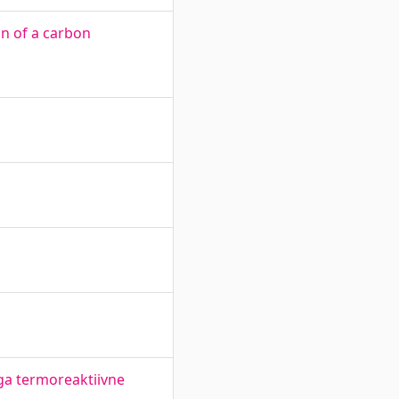
n of a carbon
ega termoreaktiivne