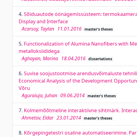
4.
Sõiduautode öönägemissüsteem: termokaamera, ek
Display and Interface
Acarsoy, Taylan
11.01.2016
master's theses
5.
Functionalization of Alumina Nanofibers with M
metalloksiididega
Aghayan, Marina
18.04.2016
dissertations
6.
Suvise soojustootmise arendusvõimaluste tehnil
Economical Analysis of the Development Opportunit
Võru
Aguraiuja, Juhan
09.06.2014
master's theses
7.
Kolmemõõtmeline interaktiivne sihtmärk. Interac
Ahmetov, Eldar
23.01.2014
master's theses
8.
Kõrgepingetestri osaline automatiseerimine. Part