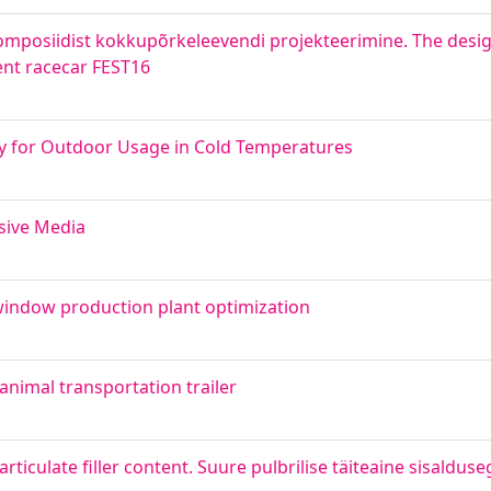
komposiidist kokkupõrkeleevendi projekteerimine. The desig
ent racecar FEST16
ry for Outdoor Usage in Cold Temperatures
sive Media
indow production plant optimization
animal transportation trailer
iculate filler content. Suure pulbrilise täiteaine sisaldus