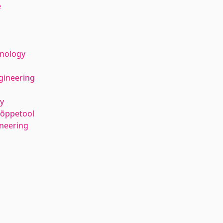
e
hnology
gineering
y
 õppetool
ineering