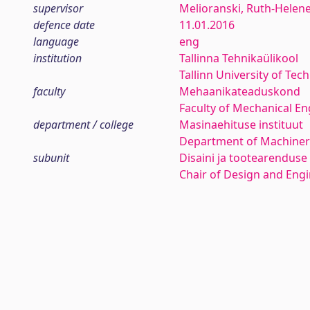
supervisor
Melioranski, Ruth-Helen
defence date
11.01.2016
language
eng
institution
Tallinna Tehnikaülikool
Tallinn University of Tec
faculty
Mehaanikateaduskond
Faculty of Mechanical En
department / college
Masinaehituse instituut
Department of Machiner
subunit
Disaini ja tootearenduse
Chair of Design and Eng