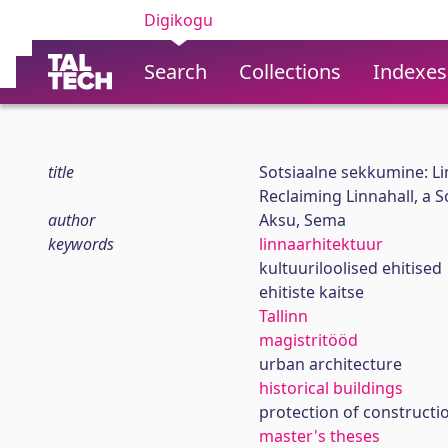
Digikogu
Search
Collections
Indexes
title
Sotsiaalne sekkumine: L
Reclaiming Linnahall, a S
author
Aksu, Sema
keywords
linnaarhitektuur
kultuuriloolised ehitised
ehitiste kaitse
Tallinn
magistritööd
urban architecture
historical buildings
protection of constructi
master's theses