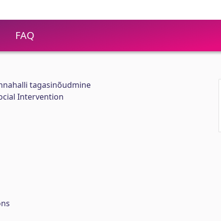
FAQ
innahalli tagasinõudmine
ocial Intervention
ons