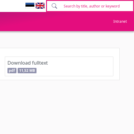
Intranet
Download fulltext
pdf
11,52 MB