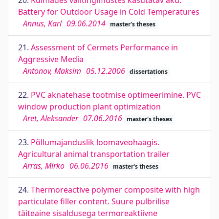
20.
Külmades välitingimustes kasutatav aku.
Battery for Outdoor Usage in Cold Temperatures
Annus, Karl
09.06.2014
master's theses
21.
Assessment of Cermets Performance in
Aggressive Media
Antonov, Maksim
05.12.2006
dissertations
22.
PVC aknatehase tootmise optimeerimine. PVC
window production plant optimization
Aret, Aleksander
07.06.2016
master's theses
23.
Põllumajanduslik loomaveohaagis.
Agricultural animal transportation trailer
Arras, Mirko
06.06.2016
master's theses
24.
Thermoreactive polymer composite with high
particulate filler content. Suure pulbrilise
täiteaine sisaldusega termoreaktiivne