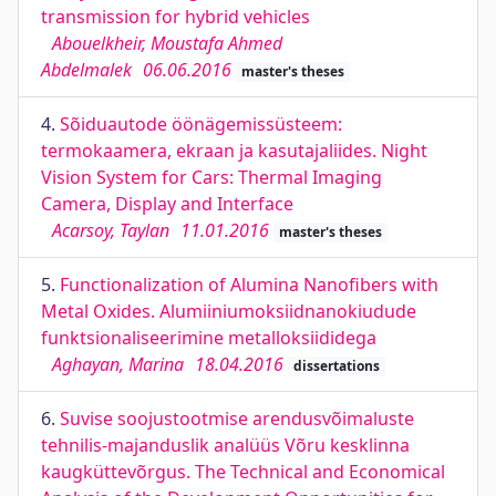
transmission for hybrid vehicles
Abouelkheir, Moustafa Ahmed
Abdelmalek
06.06.2016
master's theses
4.
Sõiduautode öönägemissüsteem:
termokaamera, ekraan ja kasutajaliides. Night
Vision System for Cars: Thermal Imaging
Camera, Display and Interface
Acarsoy, Taylan
11.01.2016
master's theses
5.
Functionalization of Alumina Nanofibers with
Metal Oxides. Alumiiniumoksiidnanokiudude
funktsionaliseerimine metalloksiididega
Aghayan, Marina
18.04.2016
dissertations
6.
Suvise soojustootmise arendusvõimaluste
tehnilis-majanduslik analüüs Võru kesklinna
kaugküttevõrgus. The Technical and Economical