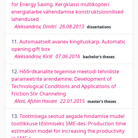
for Energy Saving. Kergklassi multikopteri
energiatarbe vähendamise konstruktsioonilised
lahendused
Aleksandrov, Dmitri
26.08.2013
dissertations
11.
Automaatselt avanev kingituskarp. Automatic
opening gift box
Aleksandrov, Kirill
07.06.2016
bachelor's theses
12.
Hõõrdkanalite tegemise meetodi tehniliste
parameetrite arendamine. Development of
Technological Conditions and Applications of
Friction Stir Channeling
Aleni, Afshin Hasani
22.01.2015
master's theses
13.
Tootmisega seotud aegade hindamise mudel
tootlikkuse tõstmiseks SME-des. Production time
estimation model for increasing the productivity