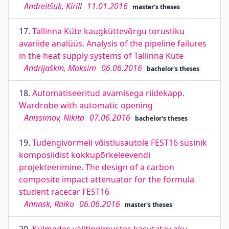
Andreitšuk, Kirill
11.01.2016
master's theses
17.
Tallinna Küte kaugküttevõrgu torustiku
avariide analüüs. Analysis of the pipeline failures
in the heat supply systems of Tallinna Küte
Andrijaškin, Maksim
06.06.2016
bachelor's theses
18.
Automatiseeritud avamisega riidekapp.
Wardrobe with automatic opening
Anissimov, Nikita
07.06.2016
bachelor's theses
19.
Tudengivormeli võistlusautole FEST16 süsinik
komposiidist kokkupõrkeleevendi
projekteerimine. The design of a carbon
composite impact attenuator for the formula
student racecar FEST16
Annask, Raiko
06.06.2016
master's theses