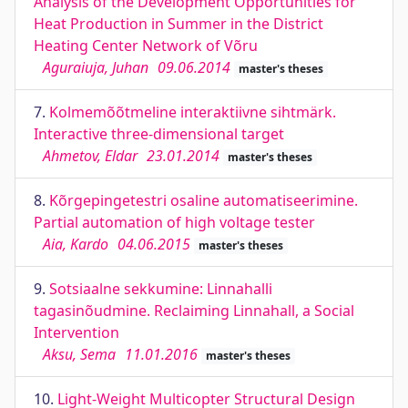
Analysis of the Development Opportunities for
Heat Production in Summer in the District
Heating Center Network of Võru
Aguraiuja, Juhan
09.06.2014
master's theses
7.
Kolmemõõtmeline interaktiivne sihtmärk.
Interactive three-dimensional target
Ahmetov, Eldar
23.01.2014
master's theses
8.
Kõrgepingetestri osaline automatiseerimine.
Partial automation of high voltage tester
Aia, Kardo
04.06.2015
master's theses
9.
Sotsiaalne sekkumine: Linnahalli
tagasinõudmine. Reclaiming Linnahall, a Social
Intervention
Aksu, Sema
11.01.2016
master's theses
10.
Light-Weight Multicopter Structural Design