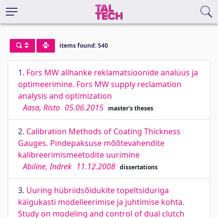
items found: 540
1.
Fors MW allhanke reklamatsioonide analüüs ja
optimeerimine. Fors MW supply reclamation
analysis and optimization
Aasa, Risto
05.06.2015
master's theses
2.
Calibration Methods of Coating Thickness
Gauges. Pindepaksuse mõõtevahendite
kalibreerimismeetodite uurimine
Abiline, Indrek
11.12.2008
dissertations
3.
Uuring hübriidsõidukite topeltsiduriga
käigukasti modelleerimise ja juhtimise kohta.
Study on modeling and control of dual clutch