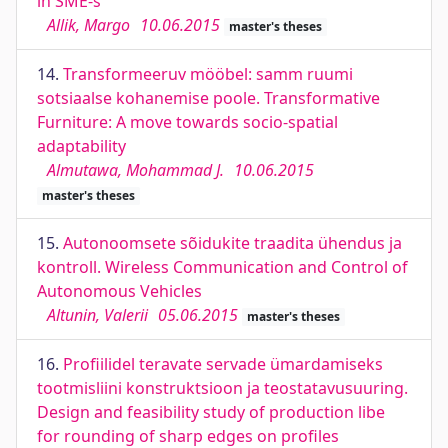
in SME-s
Allik, Margo
10.06.2015
master's theses
14.
Transformeeruv mööbel: samm ruumi
sotsiaalse kohanemise poole. Transformative
Furniture: A move towards socio-spatial
adaptability
Almutawa, Mohammad J.
10.06.2015
master's theses
15.
Autonoomsete sõidukite traadita ühendus ja
kontroll. Wireless Communication and Control of
Autonomous Vehicles
Altunin, Valerii
05.06.2015
master's theses
16.
Profiilidel teravate servade ümardamiseks
tootmisliini konstruktsioon ja teostatavusuuring.
Design and feasibility study of production libe
for rounding of sharp edges on profiles