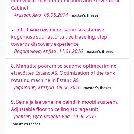
Renewal of Telecommunication and Server Rack
Cabinet
Arusaar, Aivo
09.06.2014
master's theses
7.
Intuitiivne reisimine: samm avastamise
kogemuse suunas. Intuitive traveling: step
towards discovery experience
Bogomolova, Anfisa
11.01.2016
master's theses
8.
Mahutite pööramise seadme optimeerimine
ettevõttes Estanc AS. Optimization of the tank
rotating machine in Estanc AS
Jagomann, Kristjan
08.06.2016
master's theses
9.
Seina ja lae vaheline paindlik mööblisüsteem.
Adjustable floor to ceiling storage unit
Johnsen, Dyre Magnus Vaa
10.06.2015
master's theses