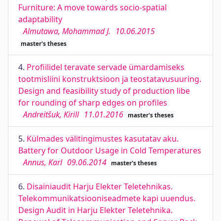
Furniture: A move towards socio-spatial
adaptability
Almutawa, Mohammad J.
10.06.2015
master's theses
4.
Profiilidel teravate servade ümardamiseks
tootmisliini konstruktsioon ja teostatavusuuring.
Design and feasibility study of production libe
for rounding of sharp edges on profiles
Andreitšuk, Kirill
11.01.2016
master's theses
5.
Külmades välitingimustes kasutatav aku.
Battery for Outdoor Usage in Cold Temperatures
Annus, Karl
09.06.2014
master's theses
6.
Disainiaudit Harju Elekter Teletehnikas.
Telekommunikatsiooniseadmete kapi uuendus.
Design Audit in Harju Elekter Teletehnika.