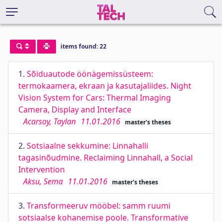
items found: 22
1.
Sõiduautode öönägemissüsteem:
termokaamera, ekraan ja kasutajaliides. Night
Vision System for Cars: Thermal Imaging
Camera, Display and Interface
Acarsoy, Taylan
11.01.2016
master's theses
2.
Sotsiaalne sekkumine: Linnahalli
tagasinõudmine. Reclaiming Linnahall, a Social
Intervention
Aksu, Sema
11.01.2016
master's theses
3.
Transformeeruv mööbel: samm ruumi
sotsiaalse kohanemise poole. Transformative