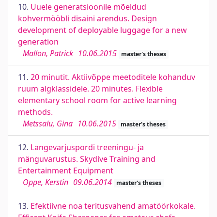
10.
Uuele generatsioonile mõeldud
kohvermööbli disaini arendus. Design
development of deployable luggage for a new
generation
Mallon, Patrick
10.06.2015
master's theses
11.
20 minutit. Aktiivõppe meetoditele kohanduv
ruum algklassidele. 20 minutes. Flexible
elementary school room for active learning
methods.
Metssalu, Gina
10.06.2015
master's theses
12.
Langevarjuspordi treeningu- ja
mänguvarustus. Skydive Training and
Entertainment Equipment
Oppe, Kerstin
09.06.2014
master's theses
13.
Efektiivne noa teritusvahend amatöörkokale.