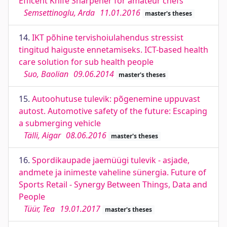
Efficent Knife Sharpener for amateur chefs
Semsettinoglu, Arda
11.01.2016
master's theses
14.
IKT põhine tervishoiulahendus stressist
tingitud haiguste ennetamiseks. ICT-based health
care solution for sub health people
Suo, Baolian
09.06.2014
master's theses
15.
Autoohutuse tulevik: põgenemine uppuvast
autost. Automotive safety of the future: Escaping
a submerging vehicle
Tälli, Aigar
08.06.2016
master's theses
16.
Spordikaupade jaemüügi tulevik - asjade,
andmete ja inimeste vaheline sünergia. Future of
Sports Retail - Synergy Between Things, Data and
People
Tüür, Tea
19.01.2017
master's theses