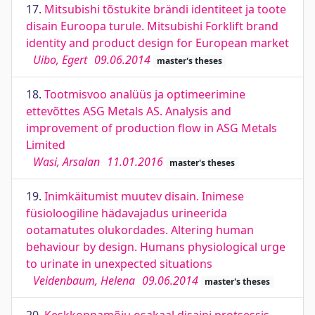
17.
Mitsubishi tõstukite brändi identiteet ja toote
disain Euroopa turule. Mitsubishi Forklift brand
identity and product design for European market
Uibo, Egert
09.06.2014
master's theses
18.
Tootmisvoo analüüs ja optimeerimine
ettevõttes ASG Metals AS. Analysis and
improvement of production flow in ASG Metals
Limited
Wasi, Arsalan
11.01.2016
master's theses
19.
Inimkäitumist muutev disain. Inimese
füsioloogiline hädavajadus urineerida
ootamatutes olukordades. Altering human
behaviour by design. Humans physiological urge
to urinate in unexpected situations
Veidenbaum, Helena
09.06.2014
master's theses