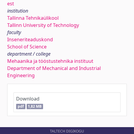
est
institution
Tallinna Tehnikaülikool
Tallinn University of Technology
faculty
Inseneriteaduskond
School of Science
department / college
Mehaanika ja tööstustehnika instituut
Department of Mechanical and Industrial
Engineering
Download
pdf
1,82 MB
TALTECH DIGIKOGU