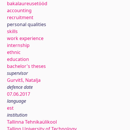
bakalaureusetööd
accounting
recruitment
personal qualities
skills
work experience
internship
ethnic
education
bachelor's theses
supervisor
Gurvitš, Natalja
defence date
07.06.2017
language
est
institution
Tallinna Tehnikaülikool
Tallinn University of Technology