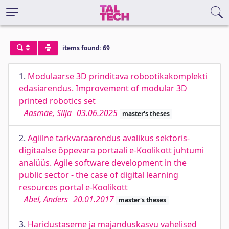
items found: 69
1.
Modulaarse 3D prinditava robootikakomplekti
edasiarendus. Improvement of modular 3D
printed robotics set
Aasmäe, Silja
03.06.2025
master's theses
2.
Agiilne tarkvaraarendus avalikus sektoris-
digitaalse õppevara portaali e-Koolikott juhtumi
analüüs. Agile software development in the
public sector - the case of digital learning
resources portal e-Koolikott
Abel, Anders
20.01.2017
master's theses
3.
Haridustaseme ja majanduskasvu vahelised