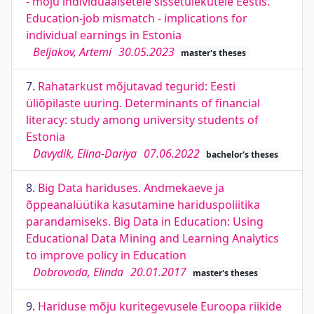
- mõju individuaalsetele sissetulekutele Eestis.
Education-job mismatch - implications for
individual earnings in Estonia
Beljakov, Artemi
30.05.2023
master's theses
7.
Rahatarkust mõjutavad tegurid: Eesti
üliõpilaste uuring. Determinants of financial
literacy: study among university students of
Estonia
Davydik, Elina-Dariya
07.06.2022
bachelor's theses
8.
Big Data hariduses. Andmekaeve ja
õppeanalüütika kasutamine hariduspoliitika
parandamiseks. Big Data in Education: Using
Educational Data Mining and Learning Analytics
to improve policy in Education
Dobrovoda, Elinda
20.01.2017
master's theses
9.
Hariduse mõju kuritegevusele Euroopa riikide