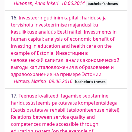
Hirvonen, Anna Inkeri
10.06.2014
bachelor's theses
16.
Investeeringud inimkapitali: hariduse ja
tervishoiu investeerimise majandusliku
kasulikkuse analüüs Eesti näitel. Investments in
human capital: analysis of economic benefit of
investing in education and health care on the
example of Estonia. Инвестиции в
человеческий капитал: анализ экономической
выгоды капиталовложения в образование и
здравоохранение на примере Эстонии
Hitrova, Marina
09.06.2016
bachelor's theses
17.
Teenuse kvaliteedi tagamise seostamine
haridussüsteemis pakutavate kompetentsidega
(Eestis osutatava rehabilitatsiooniteenuse näitel).
Relations between service quality and
competences made accessible through
education system (on the example of