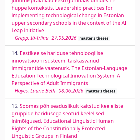
juhtimispraktikad Eesti gümnaasiumides TI-
hüppe kontekstis. Leadership practices for
implementing technological change in Estonian
upper secondary schools in the context of the AI
Leap initiative
Grepp, Iti-Triinu
27.05.2026
master's theses
14.
Eestikeelse hariduse tehnoloogilise
innovatsiooni süsteem: täiskasvanud
immigrantide vaatenurk. The Estonian-Language
Education Technological Innovation System: A
Perspective of Adult Immigrants
Hayes, Laurie Beth
08.06.2026
master's theses
15.
Soomes põhiseaduslikult kaitstud keeleliste
gruppide haridusega seotud keelelised
inimõigused. Educational Linguistic Human
Rights of the Constitutionally Protected
Linguistic Groups in Finland