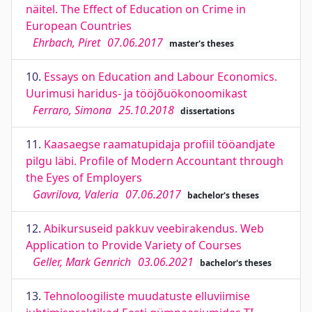
näitel. The Effect of Education on Crime in
European Countries
Ehrbach, Piret
07.06.2017
master's theses
10.
Essays on Education and Labour Economics.
Uurimusi haridus- ja tööjõuökonoomikast
Ferraro, Simona
25.10.2018
dissertations
11.
Kaasaegse raamatupidaja profiil tööandjate
pilgu läbi. Profile of Modern Accountant through
the Eyes of Employers
Gavrilova, Valeria
07.06.2017
bachelor's theses
12.
Abikursuseid pakkuv veebirakendus. Web
Application to Provide Variety of Courses
Geller, Mark Genrich
03.06.2021
bachelor's theses
13.
Tehnoloogiliste muudatuste elluviimise