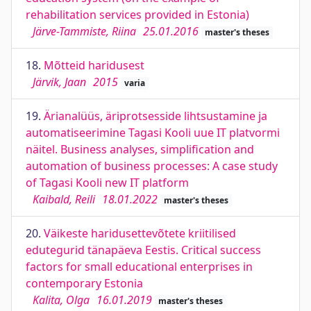
rehabilitation services provided in Estonia)
Järve-Tammiste, Riina
25.01.2016
master's theses
18.
Mõtteid haridusest
Järvik, Jaan
2015
varia
19.
Ärianalüüs, äriprotsesside lihtsustamine ja
automatiseerimine Tagasi Kooli uue IT platvormi
näitel. Business analyses, simplification and
automation of business processes: A case study
of Tagasi Kooli new IT platform
Kaibald, Reili
18.01.2022
master's theses
20.
Väikeste haridusettevõtete kriitilised
edutegurid tänapäeva Eestis. Critical success
factors for small educational enterprises in
contemporary Estonia
Kalita, Olga
16.01.2019
master's theses