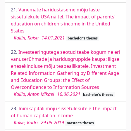
21.
Vanemate haridustaseme mõju laste
sissetulekule USA näitel. The impact of parents'
education on children's income in the United
States
Kallin, Kaisa
14.01.2021
bachelor's theses
22.
Investeeringutega seotud teabe kogumine eri
vanuserühmade ja haridusgruppide kaupa: liigse
enesekindluse mõju teabeallikatele. Investment
Related Information Gathering by Different Aage
and Education Groups: the Effect of
Overconfidence to Information Sources
Kallio, Anton Mikael
10.06.2021
bachelor's theses
23.
Inimkapitali mõju sissetulekutele.The impact
of human capital on income
Kalve, Kadri
29.05.2019
master's theses