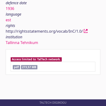
defence date
1936
language
est
rights
http://rightsstatements.org/vocab/InC/1.0/
institution
Tallinna Tehnikum
Access limited to: TalTech network.
pdf
273,57 MB
TALTECH DIGIKOGU