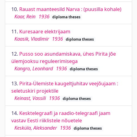
10.
Rauast maanteesild Narva : (puusilla kohale)
Kaar, Rein
1936
diploma theses
11.
Kuresaare elektrijaam
Kaasik, Vladimir
1936
diploma theses
12.
Pusso soo asundamiskava, ühes Pirita jõe
ülemjooksu reguleerimisega
Kangro, Leonhard
1936
diploma theses
13.
Pirita-Ülemiste kaugeltjuhitav veejõujaam :
seletuskiri projektile
Keinast, Vassili
1936
diploma theses
14.
Kesktelegraafi ja raadio-telegraafi jaam
vastav Eesti riiklistele nõuetele
Kesküla, Aleksander
1936
diploma theses