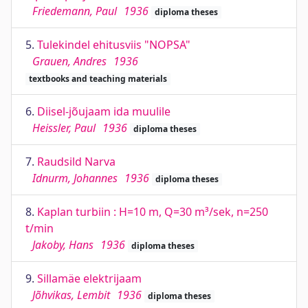
Friedemann, Paul
1936
diploma theses
5.
Tulekindel ehitusviis "NOPSA"
Grauen, Andres
1936
textbooks and teaching materials
6.
Diisel-jõujaam ida muulile
Heissler, Paul
1936
diploma theses
7.
Raudsild Narva
Idnurm, Johannes
1936
diploma theses
8.
Kaplan turbiin : H=10 m, Q=30 m³/sek, n=250
t/min
Jakoby, Hans
1936
diploma theses
9.
Sillamäe elektrijaam
Jõhvikas, Lembit
1936
diploma theses