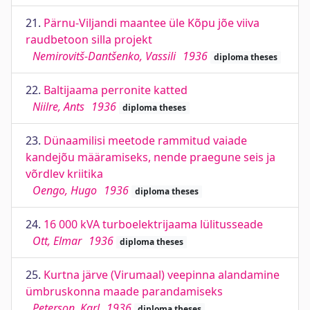
21.
Pärnu-Viljandi maantee üle Kõpu jõe viiva
raudbetoon silla projekt
Nemirovitš-Dantšenko, Vassili
1936
diploma theses
22.
Baltijaama perronite katted
Niilre, Ants
1936
diploma theses
23.
Dünaamilisi meetode rammitud vaiade
kandejõu määramiseks, nende praegune seis ja
võrdlev kriitika
Oengo, Hugo
1936
diploma theses
24.
16 000 kVA turboelektrijaama lülitusseade
Ott, Elmar
1936
diploma theses
25.
Kurtna järve (Virumaal) veepinna alandamine
ümbruskonna maade parandamiseks
Peterson, Karl
1936
diploma theses