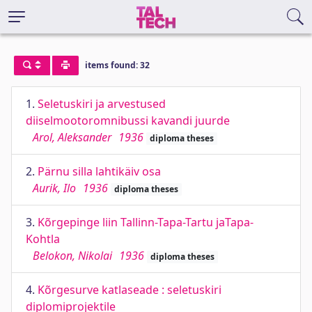
items found: 32
1.
Seletuskiri ja arvestused
diiselmootoromnibussi kavandi juurde
Arol, Aleksander
1936
diploma theses
2.
Pärnu silla lahtikäiv osa
Aurik, Ilo
1936
diploma theses
3.
Kõrgepinge liin Tallinn-Tapa-Tartu jaTapa-
Kohtla
Belokon, Nikolai
1936
diploma theses
4.
Kõrgesurve katlaseade : seletuskiri
diplomiprojektile