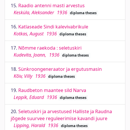
15.
Raadio antenni masti arvestus
Kesküla, Aleksander
1936
diploma theses
16.
Katlaseade Sindi kalevivabrikule
Kotkas, August
1936
diploma theses
17.
Nõmme raekoda : seletuskiri
Kudevita, Joann,
1936
diploma theses
18.
Sünkroongeneraator ja ergutusmasin
Kõiv, Villy
1936
diploma theses
19.
Raudbeton maantee sild Narva
Leppik, Eduard
1936
diploma theses
20.
Seletuskiri ja arvestused Halliste ja Raudna
jõgede suurvee reguleerimise kavandi juure
Lipping, Harald
1936
diploma theses