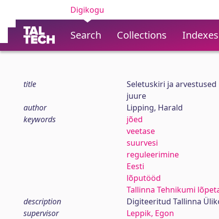
Digikogu
Search
Collections
Indexes
title
Seletuskiri ja arvestuse
juure
author
Lipping, Harald
keywords
jõed
veetase
suurvesi
reguleerimine
Eesti
lõputööd
Tallinna Tehnikumi lõpet
description
Digiteeritud Tallinna Ül
supervisor
Leppik, Egon