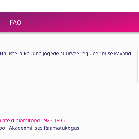
FAQ
d Halliste ja Raudna jõgede suurvee reguleerimise kavandi
ajate diplomitööd 1923-1936
ikooli Akadeemilises Raamatukogus