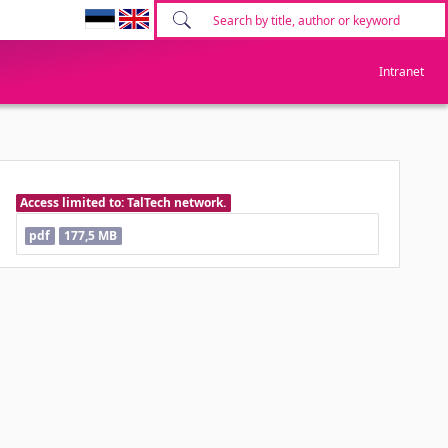
Intranet
Access limited to: TalTech network.
pdf
177,5 MB