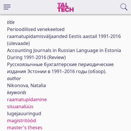
title
Perioodilised venekeelsed
raamatupidamisväljaanded Eestis aastail 1991-2016
(ülevaade)
Accounting Journals in Russian Language in Estonia
During 1991-2016 (Review)
Русскоязычные бухгалтерские периодические
издания Эстонии в 1991–2016 годы (обзор).
author
Nikonova, Natalia
keywords
raamatupidamine
sisuanalüüs
lugejauuringud
magistritööd
master's theses