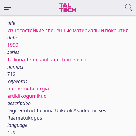
title
Износостойкие спеченные материалы и покрытия
date
1990
series
Tallinna Tehnikaülikooli toimetised
number
712
keywords
pulbermetallurgia
artiklikogumikud
description
Digiteeritud Tallinna Ülikooli Akadeemilises
Raamatukogus
language
rus