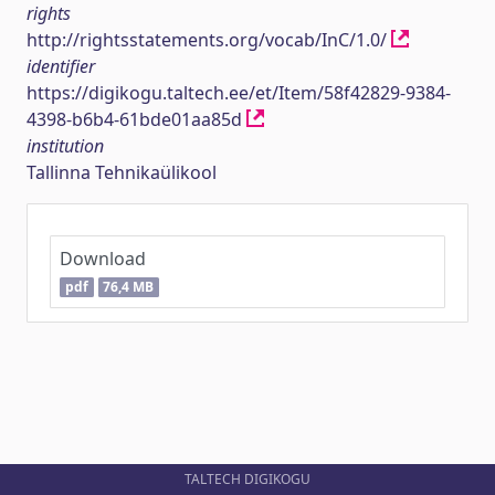
rights
http://rightsstatements.org/vocab/InC/1.0/
identifier
https://digikogu.taltech.ee/et/Item/58f42829-9384-
4398-b6b4-61bde01aa85d
institution
Tallinna Tehnikaülikool
Download
pdf
76,4 MB
TALTECH DIGIKOGU