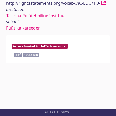
http://rightsstatements.org/vocab/InC-EDU/1.0/
institution
Tallinna Polütehniline Instituut
subunit
Füüsika kateeder
Access limited to: TalTech network.
pdf
19,82 MB
TALTECH DIGIKOGU