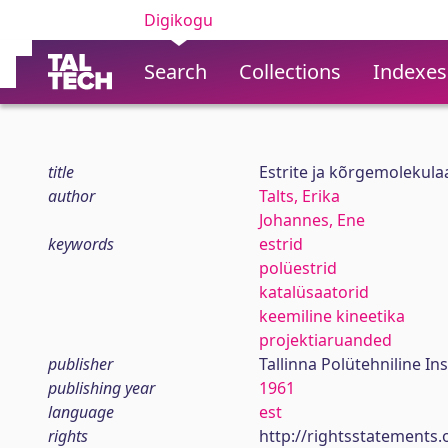
Digikogu
Search
Collections
Indexes
title
Estrite ja kõrgemolekula
author
Talts, Erika
Johannes, Ene
keywords
estrid
polüestrid
katalüsaatorid
keemiline kineetika
projektiaruanded
publisher
Tallinna Polütehniline Ins
publishing year
1961
language
est
rights
http://rightsstatements