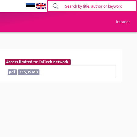
Intranet
Access limited to: TalTech network.
pdf
115,35 MB