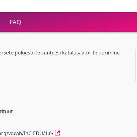
FAQ
arsete polüestrite sünteesi katalüsaatorite uurimine
tituut
.org/vocab/InC-EDU/1.0/