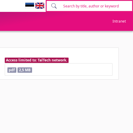
Intranet
Access limited to: TalTech network.
pdf
2,5 MB