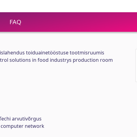
FAQ
imislahendus toiduainetööstuse tootmisruumis
ntrol solutions in food industrys production room
Techi arvutivõrgus
ch computer network