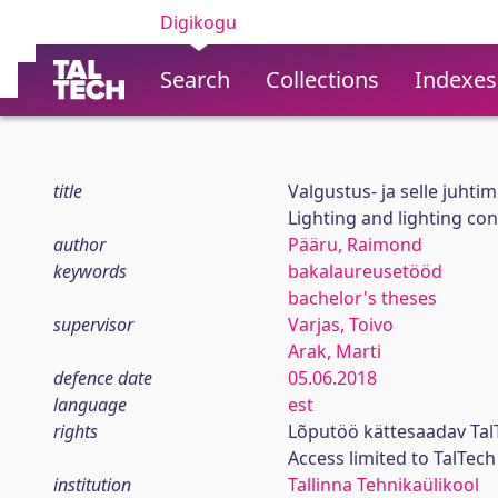
Digikogu
Search
Collections
Indexes
title
Valgustus- ja selle juht
Lighting and lighting co
author
Pääru, Raimond
keywords
bakalaureusetööd
bachelor's theses
supervisor
Varjas, Toivo
Arak, Marti
defence date
05.06.2018
language
est
rights
Lõputöö kättesaadav Tal
Access limited to TalTe
institution
Tallinna Tehnikaülikool