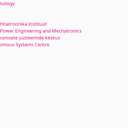
hnology
hhatroonika instituut
l Power Engineering and Mechatronics
oomsete süsteemide keskus
nomous Systems Centre