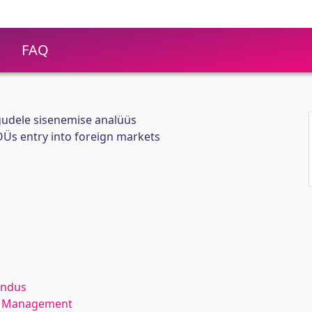
FAQ
udele sisenemise analüüs
OÜs entry into foreign markets
andus
ce Management