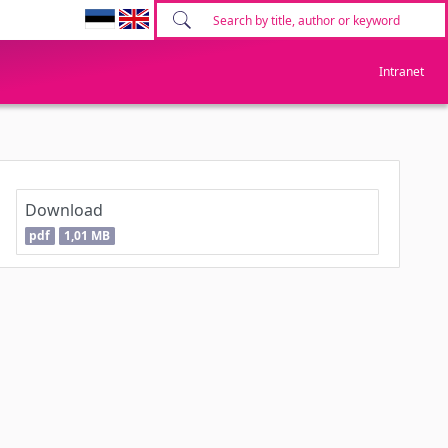
Intranet
Download
pdf
1,01 MB