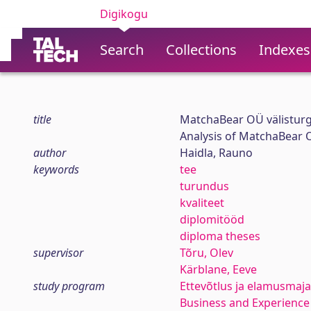
Digikogu
Search
Collections
Indexes
title
MatchaBear OÜ välisturg
Analysis of MatchaBear 
author
Haidla, Rauno
keywords
tee
turundus
kvaliteet
diplomitööd
diploma theses
supervisor
Tõru, Olev
Kärblane, Eeve
study program
Ettevõtlus ja elamusmaj
Business and Experien