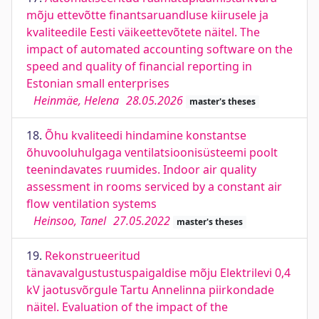
mõju ettevõtte finantsaruandluse kiirusele ja
kvaliteedile Eesti väikeettevõtete näitel. The
impact of automated accounting software on the
speed and quality of financial reporting in
Estonian small enterprises
Heinmäe, Helena
28.05.2026
master's theses
18.
Õhu kvaliteedi hindamine konstantse
õhuvooluhulgaga ventilatsioonisüsteemi poolt
teenindavates ruumides. Indoor air quality
assessment in rooms serviced by a constant air
flow ventilation systems
Heinsoo, Tanel
27.05.2022
master's theses
19.
Rekonstrueeritud
tänavavalgustustuspaigaldise mõju Elektrilevi 0,4
kV jaotusvõrgule Tartu Annelinna piirkondade
näitel. Evaluation of the impact of the