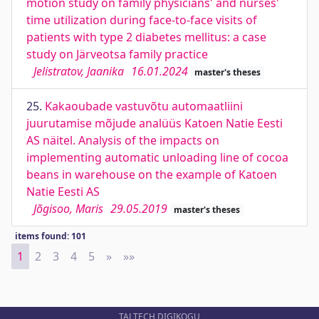
motion study on family physicians' and nurses'
time utilization during face-to-face visits of
patients with type 2 diabetes mellitus: a case
study on Järveotsa family practice
Jelistratov, Jaanika
16.01.2024
master's theses
25.
Kakaoubade vastuvõtu automaatliini
juurutamise mõjude analüüs Katoen Natie Eesti
AS näitel. Analysis of the impacts on
implementing automatic unloading line of cocoa
beans in warehouse on the example of Katoen
Natie Eesti AS
Jõgisoo, Maris
29.05.2019
master's theses
items found: 101
1
2
3
4
5
»
Next
»»
Last
TALTECH DIGIKOGU