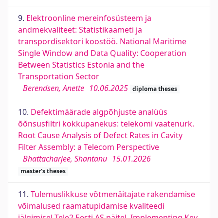
9.
Elektroonline mereinfosüsteem ja
andmekvaliteet: Statistikaameti ja
transpordisektori koostöö. National Maritime
Single Window and Data Quality: Cooperation
Between Statistics Estonia and the
Transportation Sector
Berendsen, Anette
10.06.2025
diploma theses
10.
Defektimäärade algpõhjuste analüüs
õõnsusfiltri kokkupanekus: telekomi vaatenurk.
Root Cause Analysis of Defect Rates in Cavity
Filter Assembly: a Telecom Perspective
Bhattacharjee, Shantanu
15.01.2026
master's theses
11.
Tulemuslikkuse võtmenäitajate rakendamise
võimalused raamatupidamise kvaliteedi
jälgimisel Tele2 Eesti AS näitel. Implementing Key