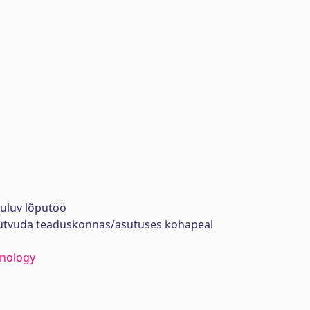
uuluv lõputöö
tutvuda teaduskonnas/asutuses kohapeal
hnology