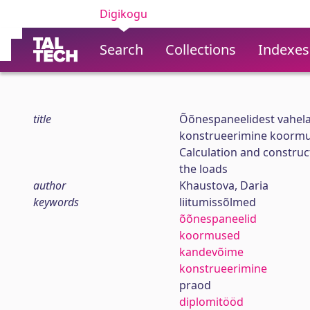
Digikogu
Search
Collections
Indexes
title
Õõnespaneelidest vahela
konstrueerimine koormus
Calculation and construc
the loads
author
Khaustova, Daria
keywords
liitumissõlmed
õõnespaneelid
koormused
kandevõime
konstrueerimine
praod
diplomitööd