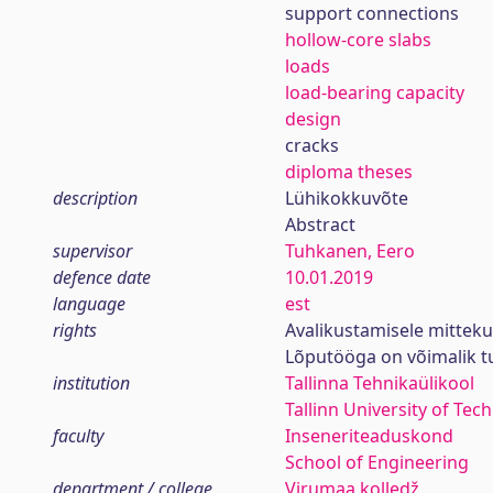
support connections
hollow-core slabs
loads
load-bearing capacity
design
cracks
diploma theses
description
Lühikokkuvõte
Abstract
supervisor
Tuhkanen, Eero
defence date
10.01.2019
language
est
rights
Avalikustamisele mittek
Lõputööga on võimalik 
institution
Tallinna Tehnikaülikool
Tallinn University of Tec
faculty
Inseneriteaduskond
School of Engineering
department / college
Virumaa kolledž