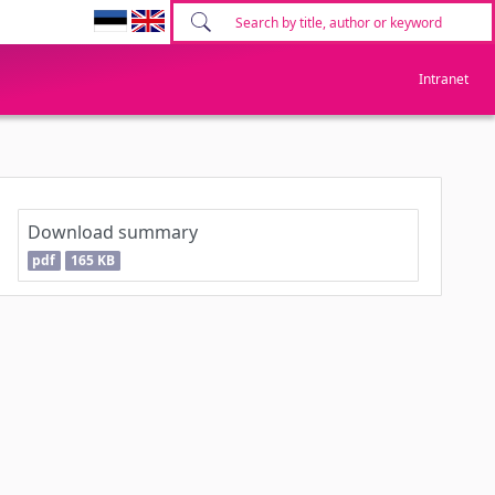
Intranet
Download summary
pdf
165 KB