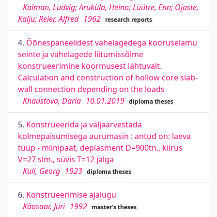
Kalman, Ludvig; Aruküla, Heino; Lüütre, Enn; Ojaste,
Kalju; Reier, Alfred
1962
research reports
4.
Õõnespaneelidest vahelagedega kooruselamu
seinte ja vahelagede liitumissõlme
konstrueerimine koormusest lähtuvalt.
Calculation and construction of hollow core slab-
wall connection depending on the loads
Khaustova, Daria
10.01.2019
diploma theses
5.
Konstrueerida ja väljaarvestada
kolmepaisumisega aurumasin : antud on: laeva
tüüp - miinipaat, deplasment D=900tn., kiirus
V=27 slm., süvis T=12 jalga
Kull, Georg
1923
diploma theses
6.
Konstrueerimise ajalugu
Käosaar, Jüri
1992
master's theses