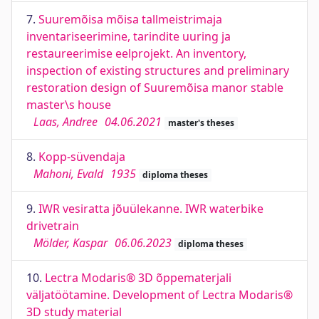
7.
Suuremõisa mõisa tallmeistrimaja
inventariseerimine, tarindite uuring ja
restaureerimise eelprojekt. An inventory,
inspection of existing structures and preliminary
restoration design of Suuremõisa manor stable
master\s house
Laas, Andree
04.06.2021
master's theses
8.
Kopp-süvendaja
Mahoni, Evald
1935
diploma theses
9.
IWR vesiratta jõuülekanne. IWR waterbike
drivetrain
Mölder, Kaspar
06.06.2023
diploma theses
10.
Lectra Modaris® 3D õppematerjali
väljatöötamine. Development of Lectra Modaris®
3D study material