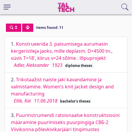
items found: 11
1.
Konstrueerida 3. paisumisega aurumasin
kergeristleja jaoks, mille deplasm. D=4500 tn.,
süvis T=18', kiirus v=24 sõlme : lõpuprojekt
Adler, Aleksander
1923
diploma theses
2.
Trikotaažist naiste jaki kavandamine ja
valmistamine. Women’s knit jacket design and
manufacturing
Ellik, Kai
11.06.2018
bachelor's theses
3.
Puurinstrumendi ratsionaalse konstruktsiooni
määramine puurimiseks puurpingiga СВБ-2
Viivikonna põlevkivikarjääri tingimustes