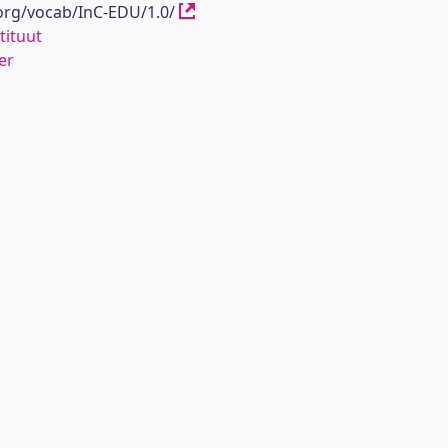
.org/vocab/InC-EDU/1.0/
tituut
er