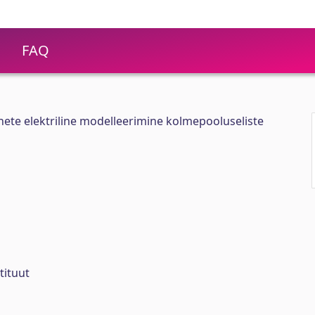
FAQ
ete elektriline modelleerimine kolmepooluseliste
tituut