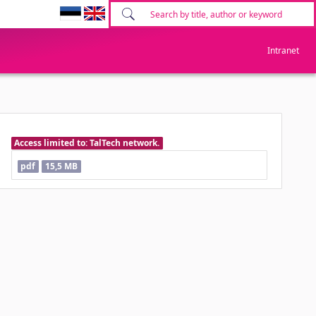
Intranet
Access limited to: TalTech network.
pdf
15,5 MB