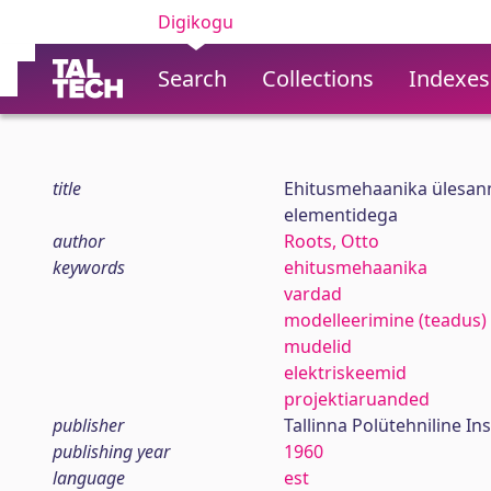
Digikogu
Search
Collections
Indexes
title
Ehitusmehaanika ülesann
elementidega
author
Roots, Otto
keywords
ehitusmehaanika
vardad
modelleerimine (teadus)
mudelid
elektriskeemid
projektiaruanded
publisher
Tallinna Polütehniline Ins
publishing year
1960
language
est