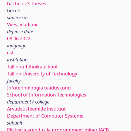
bachelor's theses
tickets
supervisor
Viies, Vladimir
defence date
08.06.2022
language
est
institution
Tallinna Tehnikaülikool
Tallinn University of Technology
faculty
Infotehnoloogia teaduskond
School of Information Technologies
department / college
Arvutisüsteemide instituut
Department of Computer Systems
subunit
Riistvara arendus ja programmeerimine/ IACB