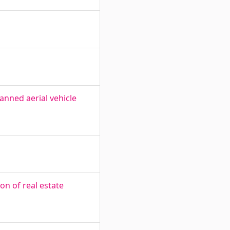
nned aerial vehicle
n of real estate