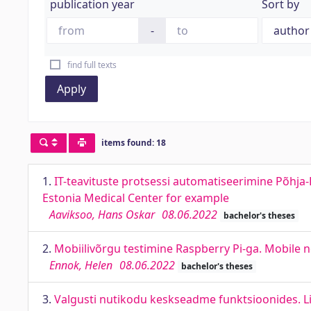
publication year
Sort by
-
find full texts
Apply
items found: 18
1.
IT-teavituste protsessi automatiseerimine Põhja-
Estonia Medical Center for example
Aaviksoo, Hans Oskar
08.06.2022
bachelor's theses
2.
Mobiilivõrgu testimine Raspberry Pi-ga. Mobile 
Ennok, Helen
08.06.2022
bachelor's theses
3.
Valgusti nutikodu keskseadme funktsioonides. L