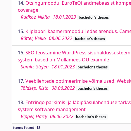
14.
Otsingumoodul EuroTeQi andmebaasist kompete
coverage
Rudkov, Nikita
18.01.2023
bachelor's theses
15.
Kiiplabori kaameramooduli edasiarendus. Came
Rütter, Veiko
08.06.2022
bachelor's theses
16.
SEO teostamine WordPress sisuhaldussüsteemi
system based on Mullamees OÜ example
Sumla, Stefen
18.01.2023
bachelor's theses
17.
Veebilehtede optimeerimise võimalused. Websit
Tõldsep, Risto
08.06.2022
bachelor's theses
18.
Entringo parkimis- ja läbipääsulahenduse tark
system software management
Vipper, Harry
08.06.2022
bachelor's theses
items found: 18