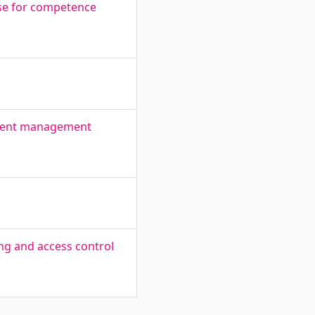
se for competence
ntent management
ng and access control