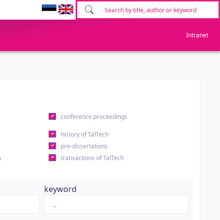
Intranet
conference proceedings
history of TalTech
pre-dissertations
s
transactions of TalTech
keyword