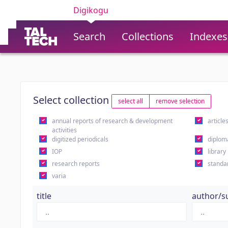
Digikogu
Search
Collections
Indexes
Select collection
select all
remove selection
annual reports of research & development
article
activities
digitized periodicals
diplom
IOP
library
research reports
standa
varia
title
author/s