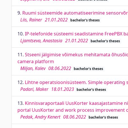
9.
Ruumi süsteemide automatiseerimine sensorvõr
Liis, Rainer
21.01.2022
bachelor's theses
10.
IP-telefonide süsteemi seadistamine FreePBX ba
Ljamtseva, Anastasia
21.01.2022
bachelor's theses
11.
Stseeni jälgimise võimekus mehitamata õhusõid
camera platform
Miljan, Kalev
08.06.2022
bachelor's theses
12.
Lihtne operatsioonisüsteem. Simple operating 
Padari, Maker
18.01.2023
bachelor's theses
13.
Kinnisvaraportaali UusKorter kaasajastamine ni
portal UusKorter and work process improvement of
Pedak, Andry Kenert
08.06.2022
bachelor's theses