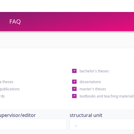
FAQ
s
bachelor's theses
a theses
dissertations
 publications
master's theses
rds
textbooks and teaching material
upervisor/editor
structural unit