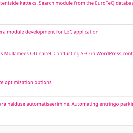
ntside katteks. Search module from the EuroTeQ databa
ra module development for LoC application
s Mullamees OÜ näitel. Conducting SEO in WordPress co
e optimization options
vara halduse automatiseerimine. Automating entringo parki