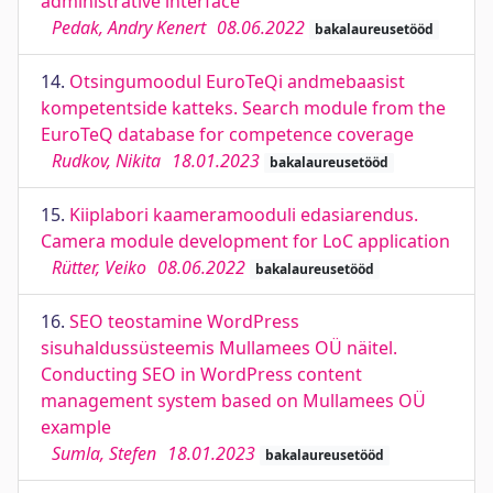
administrative interface
Pedak, Andry Kenert
08.06.2022
bakalaureusetööd
14.
Otsingumoodul EuroTeQi andmebaasist
kompetentside katteks. Search module from the
EuroTeQ database for competence coverage
Rudkov, Nikita
18.01.2023
bakalaureusetööd
15.
Kiiplabori kaameramooduli edasiarendus.
Camera module development for LoC application
Rütter, Veiko
08.06.2022
bakalaureusetööd
16.
SEO teostamine WordPress
sisuhaldussüsteemis Mullamees OÜ näitel.
Conducting SEO in WordPress content
management system based on Mullamees OÜ
example
Sumla, Stefen
18.01.2023
bakalaureusetööd