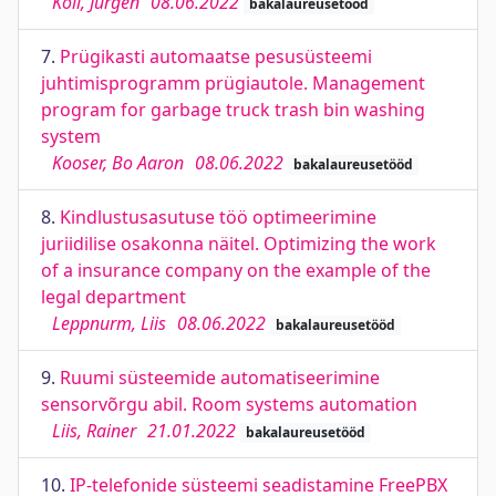
Koll, Jürgen
08.06.2022
bakalaureusetööd
7.
Prügikasti automaatse pesusüsteemi
juhtimisprogramm prügiautole. Management
program for garbage truck trash bin washing
system
Kooser, Bo Aaron
08.06.2022
bakalaureusetööd
8.
Kindlustusasutuse töö optimeerimine
juriidilise osakonna näitel. Optimizing the work
of a insurance company on the example of the
legal department
Leppnurm, Liis
08.06.2022
bakalaureusetööd
9.
Ruumi süsteemide automatiseerimine
sensorvõrgu abil. Room systems automation
Liis, Rainer
21.01.2022
bakalaureusetööd
10.
IP-telefonide süsteemi seadistamine FreePBX