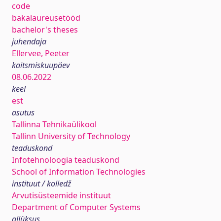
code
bakalaureusetööd
bachelor's theses
juhendaja
Ellervee, Peeter
kaitsmiskuupäev
08.06.2022
keel
est
asutus
Tallinna Tehnikaülikool
Tallinn University of Technology
teaduskond
Infotehnoloogia teaduskond
School of Information Technologies
instituut / kolledž
Arvutisüsteemide instituut
Department of Computer Systems
allüksus