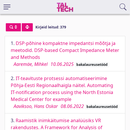
Kirjeid leitud: 379
1.
DSP-põhine kompaktne impedantsi mõõtja ja
meetodid. DSP-based Compact Impedance Meter
and Methods
Aaremäe, Mihkel
10.06.2025
bakalaureusetööd
2.
IT-teavituste protsessi automatiseerimine
Põhja-Eesti Regionaalhaigla näitel. Automating
IT-notification process using the North Estonia
Medical Center for example
Aaviksoo, Hans Oskar
08.06.2022
bakalaureusetööd
3.
Raamistik inimkäitumise analüüsiks VR
rakendustes. A Framework for Analysis of