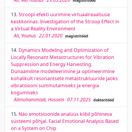
Ali, Md Younus
29.05.2020
magistritööd
13.
Stroopi efekti uurimine virtuaalreaalsuse
keskkonnas. Investigation of the Stroop Effect in
a Virtual Reality Environment
Ali, Younus
22.01.2020
magistritööd
14.
Dynamics Modeling and Optimization of
Locally Resonant Metastructures for Vibration
Suppression and Energy Harvesting.
Dünaamiline modelleerimine ja optimeerimine
kohalikult resonantsete metastruktuuride jaoks
vibratsiooni summutamiseks ja energia
kogumiseks
Alimohammadi, Hossein
07.11.2025
doktoritööd
15.
Näo emotsioonide analüüs kiibil põhineva
süsteemi põhjal. Facial Emotional Analysis Based
on a System on Chip