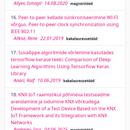
Aliyev, Ismayil
14.08.2020
magistritööd
16.
Peer-to-peer kellade sünkroniseerimine WI-FI
võrgus. Peer-to-peer clock synchronization using
IEEE 802.11
Allkivi, Rene
22.01.2019
bakalaureusetööd
17.
Süvaõppe algoritmide võrlemine kasutades
tensorflow kerase teeki. Comparison of Deep
Learning Algorithms Using Tensorflow Keras
Library
Anari, Ralf
10.06.2019
bakalaureusetööd
18.
KNX IoT raamistikul põhineva testseadme
arendamine ja sidumine KNX-võrkudega.
Development of a Test Device Based on the KNX
IoT Framework and its Integration with KNX
Networks
Andrejev, Igor
04.06.2025
magistritööd