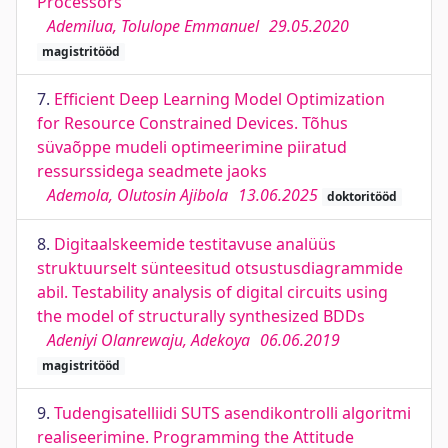
Processors
Ademilua, Tolulope Emmanuel
29.05.2020
magistritööd
7.
Efficient Deep Learning Model Optimization
for Resource Constrained Devices. Tõhus
süvaõppe mudeli optimeerimine piiratud
ressurssidega seadmete jaoks
Ademola, Olutosin Ajibola
13.06.2025
doktoritööd
8.
Digitaalskeemide testitavuse analüüs
struktuurselt sünteesitud otsustusdiagrammide
abil. Testability analysis of digital circuits using
the model of structurally synthesized BDDs
Adeniyi Olanrewaju, Adekoya
06.06.2019
magistritööd
9.
Tudengisatelliidi SUTS asendikontrolli algoritmi
realiseerimine. Programming the Attitude