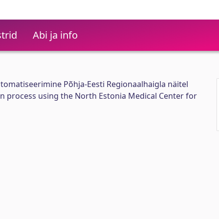
trid
Abi ja info
utomatiseerimine Põhja-Eesti Regionaalhaigla näitel
on process using the North Estonia Medical Center for