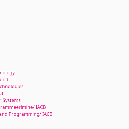
hnology
kond
echnologies
ut
r Systems
ogrammeerimine/ IACB
and Programming/ IACB