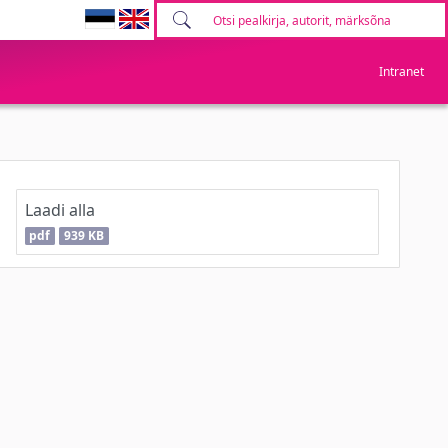
Intranet
Laadi alla
pdf
939 KB