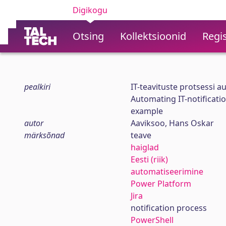
Digikogu
Otsing
Kollektsioonid
Regis
pealkiri
IT-teavituste protsessi a
Automating IT-notificati
example
autor
Aaviksoo, Hans Oskar
märksõnad
teave
haiglad
Eesti (riik)
automatiseerimine
Power Platform
Jira
notification process
PowerShell