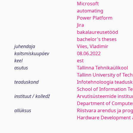
Microsoft
automating
Power Platform
Jira
bakalaureusetööd
bachelor's theses
juhendaja
Viies, Vladimir
kaitsmiskuupäev
08.06.2022
keel
est
asutus
Tallinna Tehnikaülikool
Tallinn University of Tec
teaduskond
Infotehnoloogia teadus
School of Information T
instituut / kolledž
Arvutisüsteemide institu
Department of Compute
allüksus
Riistvara arendus ja pr
Hardware Development 