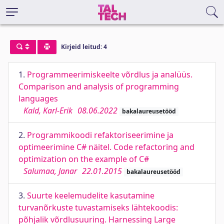
Kirjeid leitud: 4
1.
Programmeerimiskeelte võrdlus ja analüüs.
Comparison and analysis of programming
languages
Kald, Karl-Erik
08.06.2022
bakalaureusetööd
2.
Programmikoodi refaktoriseerimine ja
optimeerimine C# näitel. Code refactoring and
optimization on the example of C#
Salumaa, Janar
22.01.2015
bakalaureusetööd
3.
Suurte keelemudelite kasutamine
turvanõrkuste tuvastamiseks lähtekoodis:
põhjalik võrdlusuuring. Harnessing Large