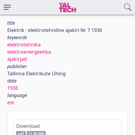
title
Elektrik : elektrotehniline ajakiri Nr 7 1936
keywords
elektrotehnika
elektroenergeetika
ajakirjad
publisher
Tallinna Elektrikute Ühing
date
1936
language
est
Download
pdf
11,96 MB