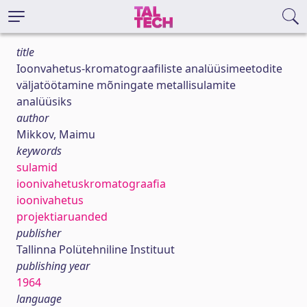
title
Ioonvahetus-kromatograafiliste analüüsimeetodite
väljatöötamine mõningate metallisulamite
analüüsiks
author
Mikkov, Maimu
keywords
sulamid
ioonivahetuskromatograafia
ioonivahetus
projektiaruanded
publisher
Tallinna Polütehniline Instituut
publishing year
1964
language