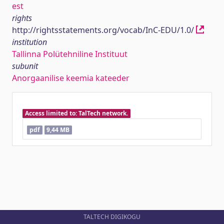
est
rights
http://rightsstatements.org/vocab/InC-EDU/1.0/
institution
Tallinna Polütehniline Instituut
subunit
Anorgaanilise keemia kateeder
Access limited to: TalTech network.
pdf
9,44 MB
TALTECH DIGIKOGU