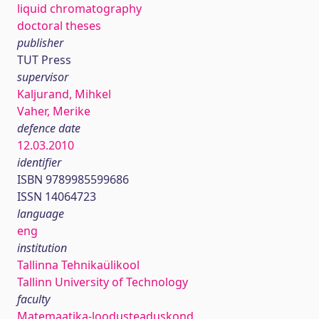
liquid chromatography
doctoral theses
publisher
TUT Press
supervisor
Kaljurand, Mihkel
Vaher, Merike
defence date
12.03.2010
identifier
ISBN 9789985599686
ISSN 14064723
language
eng
institution
Tallinna Tehnikaülikool
Tallinn University of Technology
faculty
Matemaatika-loodusteaduskond