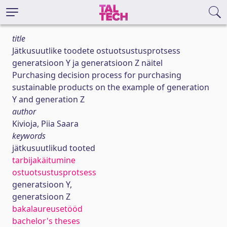
title
Jätkusuutlike toodete ostuotsustusprotsess
generatsioon Y ja generatsioon Z näitel
Purchasing decision process for purchasing
sustainable products on the example of generation
Y and generation Z
author
Kivioja, Piia Saara
keywords
jätkusuutlikud tooted
tarbijakäitumine
ostuotsustusprotsess
generatsioon Y,
generatsioon Z
bakalaureusetööd
bachelor's theses