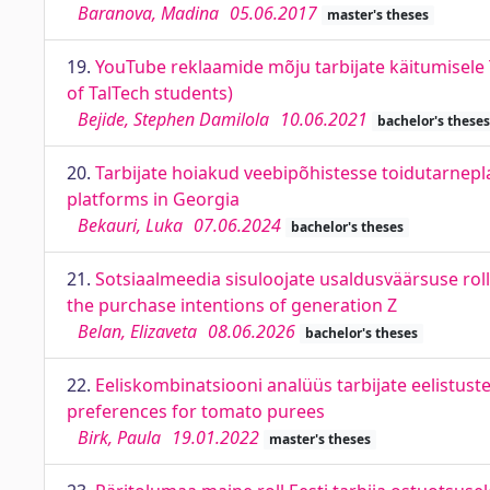
Baranova, Madina
05.06.2017
master's theses
19.
YouTube reklaamide mõju tarbijate käitumisele
of TalTech students)
Bejide, Stephen Damilola
10.06.2021
bachelor's theses
20.
Tarbijate hoiakud veebipõhistesse toidutarnep
platforms in Georgia
Bekauri, Luka
07.06.2024
bachelor's theses
21.
Sotsiaalmeedia sisuloojate usaldusväärsuse rol
the purchase intentions of generation Z
Belan, Elizaveta
08.06.2026
bachelor's theses
22.
Eeliskombinatsiooni analüüs tarbijate eelistust
preferences for tomato purees
Birk, Paula
19.01.2022
master's theses