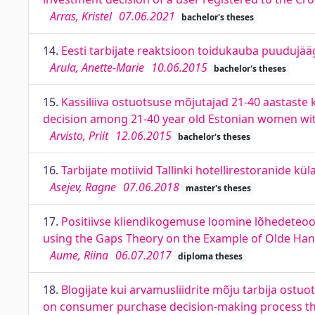
Arras, Kristel
07.06.2021
bachelor's theses
14.
Eesti tarbijate reaktsioon toidukauba puudujä
Arula, Anette-Marie
10.06.2015
bachelor's theses
15.
Kassiliiva ostuotsuse mõjutajad 21-40 aastaste k
decision among 21-40 year old Estonian women wi
Arvisto, Priit
12.06.2015
bachelor's theses
16.
Tarbijate motiivid Tallinki hotellirestoranide k
Asejev, Ragne
07.06.2018
master's theses
17.
Positiivse kliendikogemuse loomine lõhedeteoo
using the Gaps Theory on the Example of Olde Ha
Aume, Riina
06.07.2017
diploma theses
18.
Blogijate kui arvamusliidrite mõju tarbija ostuo
on consumer purchase decision-making process th