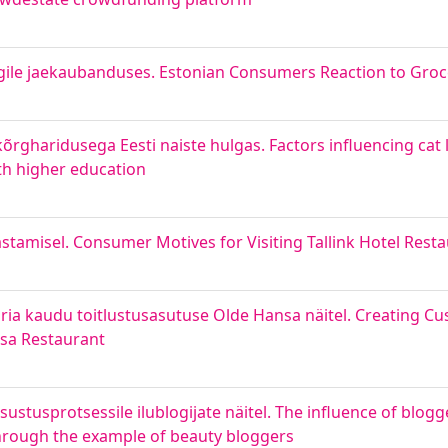
ägile jaekaubanduses. Estonian Consumers Reaction to Groc
õrgharidusega Eesti naiste hulgas. Factors influencing cat 
th higher education
ülastamisel. Consumer Motives for Visiting Tallink Hotel Rest
ria kaudu toitlustusasutuse Olde Hansa näitel. Creating C
nsa Restaurant
tsustusprotsessile ilublogijate näitel. The influence of blog
rough the example of beauty bloggers