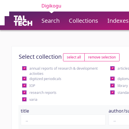
Digikogu
Search
Collections
Indexes
Select collection
select all
remove selection
annual reports of research & development
article
activities
digitized periodicals
diplom
IOP
library
research reports
standa
varia
title
author/s