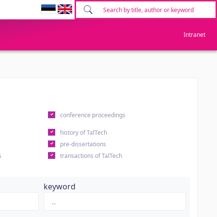
Intranet
conference proceedings
history of TalTech
pre-dissertations
s
transactions of TalTech
keyword