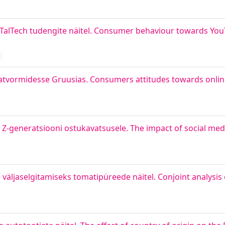
 TalTech tudengite näitel. Consumer behaviour towards You
latvormidesse Gruusias. Consumers attitudes towards onlin
l Z-generatsiooni ostukavatsusele. The impact of social med
e väljaselgitamiseks tomatipüreede näitel. Conjoint analysi