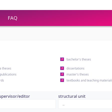
FAQ
s
bachelor's theses
a theses
dissertations
 publications
master's theses
rds
textbooks and teaching material
upervisor/editor
structural unit