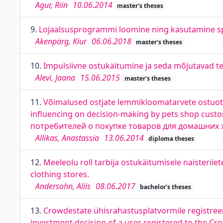
Agur, Riin
10.06.2014
master's theses
9.
Lojaalsusprogrammi loomine ning kasutamine spo
Akenpärg, Kiur
06.06.2018
master's theses
10.
Impulsiivne ostukäitumine ja seda mõjutavad te
Alevi, Jaana
15.06.2015
master's theses
11.
Võimalused ostjate lemmikloomatarvete ostuots
influencing on decision-making by pets shop cus
потребителей о покупке товаров для домашних 
Allikas, Anastassia
13.06.2014
diploma theses
12.
Meeleolu roll tarbija ostukäitumisele naisteri
clothing stores.
Andersohn, Aliis
08.06.2017
bachelor's theses
13.
Crowdestate ühisrahastusplatvormile registreer
investment decision of a user registered to the C