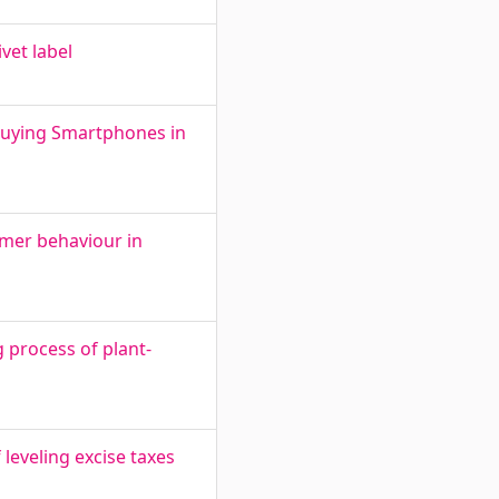
et label
 Buying Smartphones in
umer behaviour in
 process of plant-
leveling excise taxes