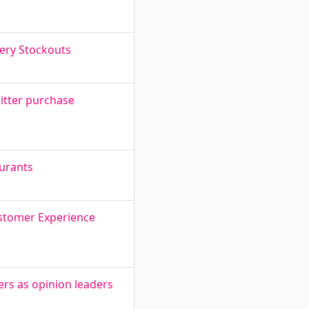
ery Stockouts
litter purchase
aurants
ustomer Experience
gers as opinion leaders