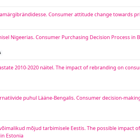
märgibrändidesse. Consumer attitude change towards priv
tmisel Nigeerias. Consumer Purchasing Decision Process in
s
astate 2010-2020 näitel. The impact of rebranding on cons
ernatiivide puhul Lääne-Bengalis. Consumer decision-making
võimalikud mõjud tarbimisele Eestis. The possible impact of 
in Estonia