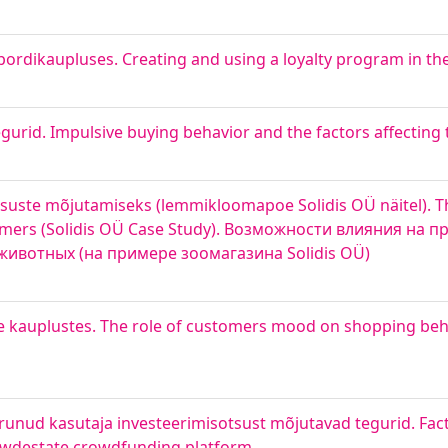
rdikaupluses. Creating and using a loyalty program in the
gurid. Impulsive buying behavior and the factors affectin
uste mõjutamiseks (lemmikloomapoe Solidis OÜ näitel). The
tomers (Solidis OÜ Case Study). Возможности влияния на
животных (на примере зоомагазина Solidis OÜ)
iete kauplustes. The role of customers mood on shopping b
unud kasutaja investeerimisotsust mõjutavad tegurid. Fact
rowdestate crowdfunding platform