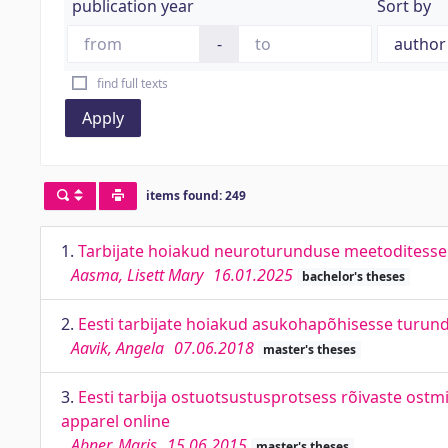
publication year
Sort by
-
find full texts
Apply
items found: 249
1.
Tarbijate hoiakud neuroturunduse meetoditess
Aasma, Lisett Mary
16.01.2025
bachelor's theses
2.
Eesti tarbijate hoiakud asukohapõhisesse turun
Aavik, Angela
07.06.2018
master's theses
3.
Eesti tarbija ostuotsustusprotsess rõivaste ostm
apparel online
Abner, Maris
15.06.2015
master's theses