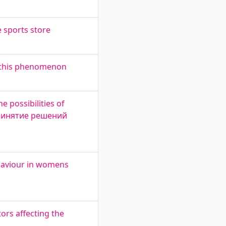
 sports store
g this phenomenon
 possibilities of
 принятие решений
ehaviour in womens
ors affecting the