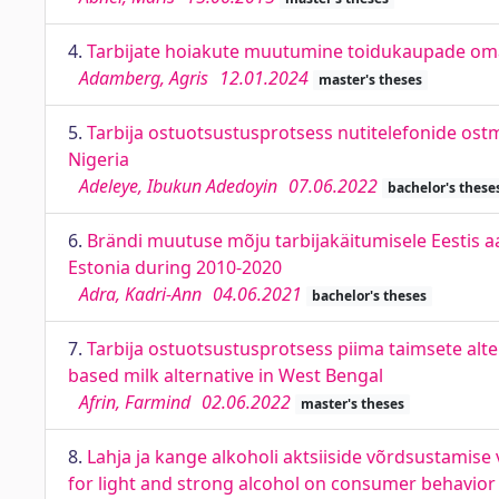
4.
Tarbijate hoiakute muutumine toidukaupade oma
Adamberg, Agris
12.01.2024
master's theses
5.
Tarbija ostuotsustusprotsess nutitelefonide os
Nigeria
Adeleye, Ibukun Adedoyin
07.06.2022
bachelor's these
6.
Brändi muutuse mõju tarbijakäitumisele Eestis a
Estonia during 2010-2020
Adra, Kadri-Ann
04.06.2021
bachelor's theses
7.
Tarbija ostuotsustusprotsess piima taimsete alt
based milk alternative in West Bengal
Afrin, Farmind
02.06.2022
master's theses
8.
Lahja ja kange alkoholi aktsiiside võrdsustamise 
for light and strong alcohol on consumer behavior 