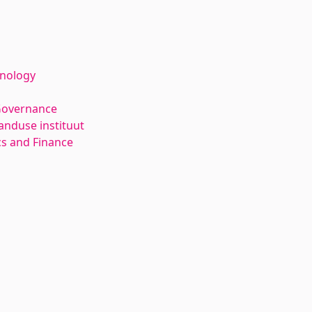
hnology
Governance
anduse instituut
s and Finance