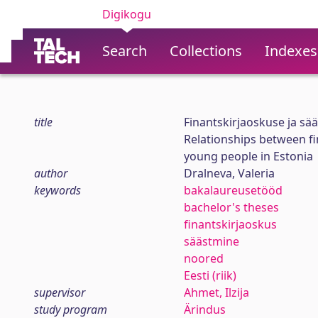
Digikogu
Search
Collections
Indexes
title
Finantskirjaoskuse ja sä
Relationships between fi
young people in Estonia
author
Dralneva, Valeria
keywords
bakalaureusetööd
bachelor's theses
finantskirjaoskus
säästmine
noored
Eesti (riik)
supervisor
Ahmet, Ilzija
study program
Ärindus