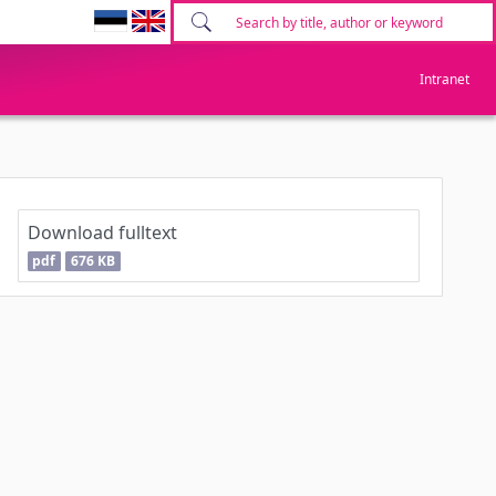
Intranet
Download fulltext
pdf
676 KB