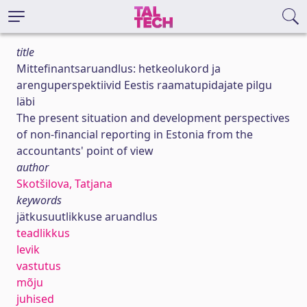
title
Mittefinantsaruandlus: hetkeolukord ja
arenguperspektiivid Eestis raamatupidajate pilgu
läbi
The present situation and development perspectives
of non-financial reporting in Estonia from the
accountants' point of view
author
Skotšilova, Tatjana
keywords
jätkusuutlikkuse aruandlus
teadlikkus
levik
vastutus
mõju
juhised