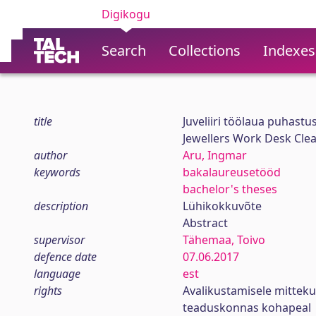
Digikogu
Search
Collections
Indexes
title
Juveliiri töölaua puhast
Jewellers Work Desk Cle
author
Aru, Ingmar
keywords
bakalaureusetööd
bachelor's theses
description
Lühikokkuvõte
Abstract
supervisor
Tähemaa, Toivo
defence date
07.06.2017
language
est
rights
Avalikustamisele mittek
teaduskonnas kohapeal