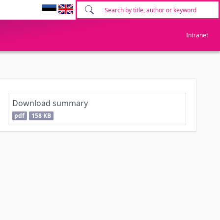
Intranet
Download summary
pdf
158 KB