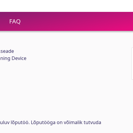
FAQ
usseade
aning Device
uuluv lõputöö. Lõputööga on võimalik tutvuda