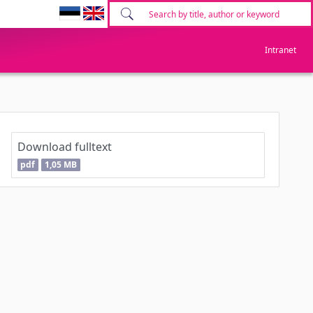
Intranet
Download fulltext
pdf
1,05 MB