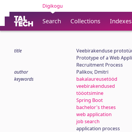
Digikogu
Search
Collections
Indexes
title
Veebirakenduse prototüü
Prototype of a Web Appli
Recruitment Process
author
Palikov, Dmitri
keywords
bakalaureusetööd
veebirakendused
tööotsimine
Spring Boot
bachelor's theses
web application
job search
application process