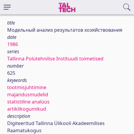
title
Модельный анализ результатов хозяйствования
date
1986
series
Tallinna Polütehnilise Instituudi toimetised
number
625
keywords
tootmisjuhtimine
majandusmudelid
statistiline analüüs
artiklikogumikud
description
Digiteeritud Tallinna Ülikooli Akadeemilises
Raamatukogus