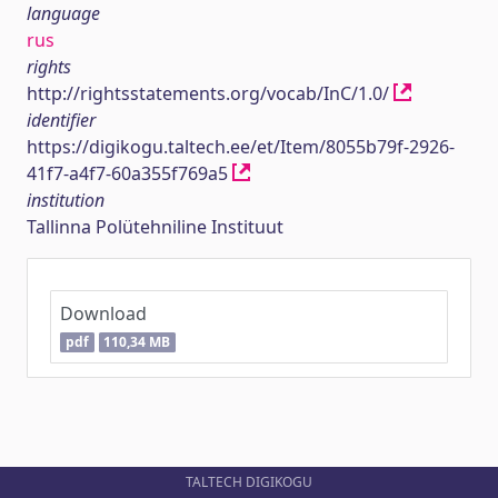
language
rus
rights
http://rightsstatements.org/vocab/InC/1.0/
identifier
https://digikogu.taltech.ee/et/Item/8055b79f-2926-
41f7-a4f7-60a355f769a5
institution
Tallinna Polütehniline Instituut
Download
pdf
110,34 MB
TALTECH DIGIKOGU