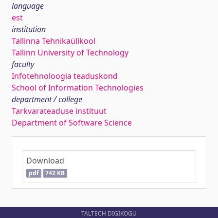
language
est
institution
Tallinna Tehnikaülikool
Tallinn University of Technology
faculty
Infotehnoloogia teaduskond
School of Information Technologies
department / college
Tarkvarateaduse instituut
Department of Software Science
Download
pdf
742 KB
TALTECH DIGIKOGU