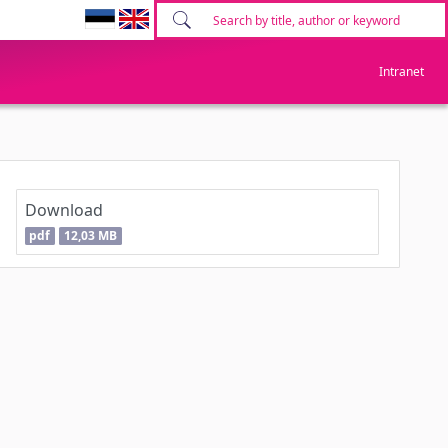
Intranet
Download
pdf
12,03 MB