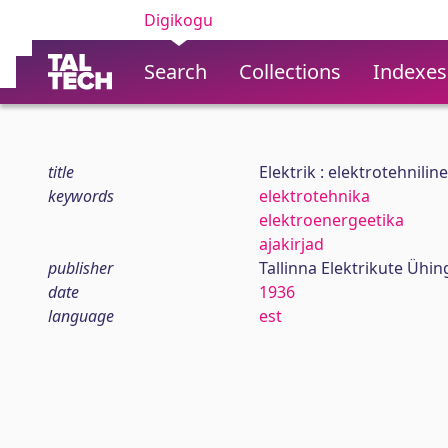
Digikogu
Search
Collections
Indexes
title
Elektrik : elektrotehniline
keywords
elektrotehnika
elektroenergeetika
ajakirjad
publisher
Tallinna Elektrikute Ühin
date
1936
language
est