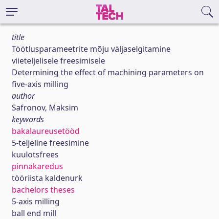
title
Töötlusparameetrite mõju väljaselgitamine
viieteljelisele freesimisele
Determining the effect of machining parameters on
five-axis milling
author
Safronov, Maksim
keywords
bakalaureusetööd
5-teljeline freesimine
kuulotsfrees
pinnakaredus
tööriista kaldenurk
bachelors theses
5-axis milling
ball end mill