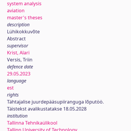
system analysis
aviation
master's theses
description
Lühikokkuvõte
Abstract
supervisor
Krist, Alari
Versis, Triin
defence date
29.05.2023
language
est
rights
Tähtajalise juurdepääsupiiranguga lõputöö.
Täistekst avalikustatakse 18.05.2028
institution
Tallinna Tehnikaülikool
Tallinn University of Technology