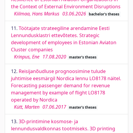
the Context of External Environment Disruptions
Kiilmaa, Hans Markus
03.06.2026
bachelor's theses
11.
Töötajate strateegiline arendamine Eesti
Lennundusklastri ettevõtetes. Strategic
development of employees in Estonian Aviaton
Cluster companies
Krinpus, Ene
17.08.2020
master's theses
12.
Reisijanõudluse prognoosimine tulude
juhtimise eesmärgil Nordica lennu LO8178 näitel.
Forecasting passenger demand for revenue
management by example of flight LO8178
operated by Nordica
Kütt, Marten
07.06.2017
master's theses
13.
3D-printimine kosmose- ja
lennundusvaldkonnas tootmiseks. 3D printing