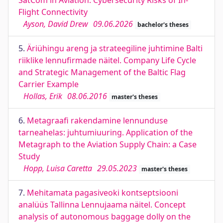
SatCom in Aviation: Cybersecurity Risks of In-
Flight Connectivity
Ayson, David Drew
09.06.2026
bachelor's theses
5.
Äriühingu areng ja strateegiline juhtimine Balti
riiklike lennufirmade näitel. Company Life Cycle
and Strategic Management of the Baltic Flag
Carrier Example
Hollas, Erik
08.06.2016
master's theses
6.
Metagraafi rakendamine lennunduse
tarneahelas: juhtumiuuring. Application of the
Metagraph to the Aviation Supply Chain: a Case
Study
Hopp, Luisa Caretta
29.05.2023
master's theses
7.
Mehitamata pagasiveoki kontseptsiooni
analüüs Tallinna Lennujaama näitel. Concept
analysis of autonomous baggage dolly on the