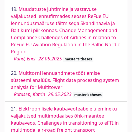
19.
Muudatuste juhtimine ja vastavuse
väljakutsed lennufirmades seoses ReFuelEU
lennundusmääruse täitmisega Skandinaavia ja
Baltikumi piirkonnas. Change Management and
Compliance Challenges of Airlines in relation to
ReFuelEU Aviation Regulation in the Baltic-Nordic
Region
Rand, Enel
28.05.2025
master's theses
20.
Multitorni lennuandmete töötlemise
süsteemi analüüs. Flight data processing system
analysis for Multitower
Ratasep, Katrin
29.05.2023
master's theses
21.
Elektroonilisele kaubaveoteabele ülemineku
väljakutsed multimodaalses õhk-maantee
kaubaveos. Challenges in transitioning to eFTI in
multimodal air-road freight transport