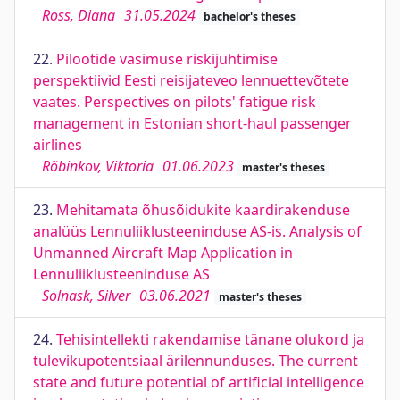
Ross, Diana
31.05.2024
bachelor's theses
22.
Pilootide väsimuse riskijuhtimise
perspektiivid Eesti reisijateveo lennuettevõtete
vaates. Perspectives on pilots' fatigue risk
management in Estonian short-haul passenger
airlines
Rõbinkov, Viktoria
01.06.2023
master's theses
23.
Mehitamata õhusõidukite kaardirakenduse
analüüs Lennuliiklusteeninduse AS-is. Analysis of
Unmanned Aircraft Map Application in
Lennuliiklusteeninduse AS
Solnask, Silver
03.06.2021
master's theses
24.
Tehisintellekti rakendamise tänane olukord ja
tulevikupotentsiaal ärilennunduses. The current
state and future potential of artificial intelligence