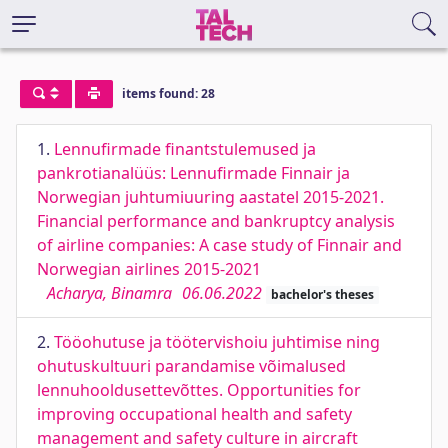
items found: 28
1.
Lennufirmade finantstulemused ja
pankrotianalüüs: Lennufirmade Finnair ja
Norwegian juhtumiuuring aastatel 2015-2021.
Financial performance and bankruptcy analysis
of airline companies: A case study of Finnair and
Norwegian airlines 2015-2021
Acharya, Binamra
06.06.2022
bachelor's theses
2.
Tööohutuse ja töötervishoiu juhtimise ning
ohutuskultuuri parandamise võimalused
lennuhooldusettevõttes. Opportunities for
improving occupational health and safety
management and safety culture in aircraft