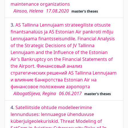
maintenance organizations
Ainsoo, Helena
17.08.2020
master's theses
3.
AS Tallinna Lennujaam strateegiliste otsuste
finantsanalüüs ja AS Estonian Air pankroti mõju
Lennujaama finantsseisundile. Financial Analysis
of the Strategic Decisions of JV Tallinna
Lennujaam and the Influence of the Estonian
Air’s Bankruptcy on the Financial Statements of
the Airport. Финансовый анализ
стратегических решений AS Tallinna Lennujaam
и влияние банкротства Estonian Air на
финансовое положение аэропорта
Albogatšijeva, Regina
06.06.2017
master's theses
4.
Satelliitside ohtude modelleerimine
lennunduses: lennuaegse ühenduvuse
küberjulgeolekuriskid. Threat Modeling of