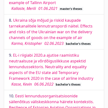
example of Tallinn Airport
Kallaste, Merili
01.06.2021
master's theses
8.
Ukraina sõja mõjud ja riskid kaupade
tarnekanalitele lennutranspordi näitel. Effects
and risks of the Ukrainian war on the delivery
channels of goods on the example of air
Karma, Kristopher
02.06.2023
bachelor's theses
9.
EL-i riigiabi 2020.a ajutise raamistiku
neutraalsuse ja võrdõiguslikkuse aspektid
lennundussektoris. Neutrality and equality
aspects of the EU state aid Temporary
Framework 2020 in the case of airline industry
Kasse, Kevin
06.06.2022
bachelor's theses
10.
Eesti lennundusorganisatsioonide
säilenõtkus väliskeskkonna häirete kontekstis.
Resilience of Estonian Aviation Organizations in