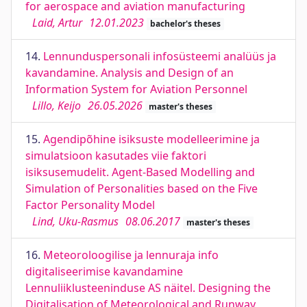
for aerospace and aviation manufacturing
Laid, Artur
12.01.2023
bachelor's theses
14.
Lennunduspersonali infosüsteemi analüüs ja
kavandamine. Analysis and Design of an
Information System for Aviation Personnel
Lillo, Keijo
26.05.2026
master's theses
15.
Agendipõhine isiksuste modelleerimine ja
simulatsioon kasutades viie faktori
isiksusemudelit. Agent-Based Modelling and
Simulation of Personalities based on the Five
Factor Personality Model
Lind, Uku-Rasmus
08.06.2017
master's theses
16.
Meteoroloogilise ja lennuraja info
digitaliseerimise kavandamine
Lennuliiklusteeninduse AS näitel. Designing the
Digitalisation of Meteorological and Runway