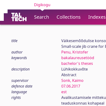
Digikogu
Search
Collections
Indexes
title
Väikesemõõdulise konsoo
Small-scale jib crane fo
author
Penu, Kristofer
keywords
bakalaureusetööd
bachelor's theses
description
Lühikokkuvõte
Abstract
supervisor
Sonk, Kaimo
defence date
07.06.2017
language
est
rights
Avalikustamisele mittek
teaduskonnas kohapeal