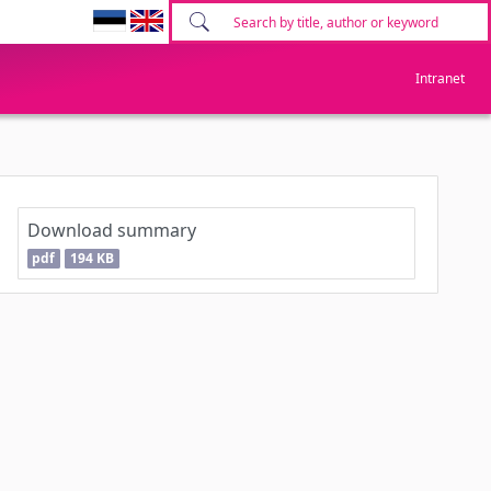
Intranet
Download summary
pdf
194 KB