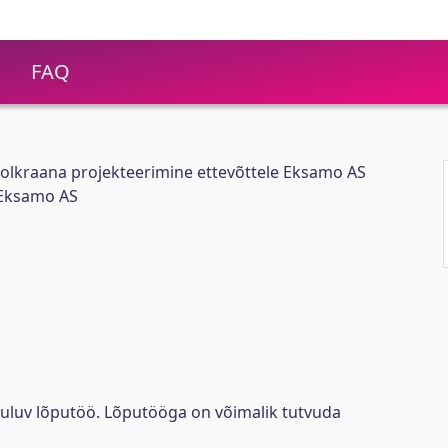
FAQ
lkraana projekteerimine ettevõttele Eksamo AS
r Eksamo AS
uuluv lõputöö. Lõputööga on võimalik tutvuda