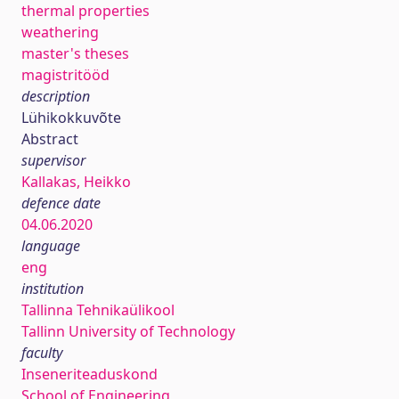
thermal properties
weathering
master's theses
magistritööd
description
Lühikokkuvõte
Abstract
supervisor
Kallakas, Heikko
defence date
04.06.2020
language
eng
institution
Tallinna Tehnikaülikool
Tallinn University of Technology
faculty
Inseneriteaduskond
School of Engineering