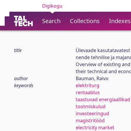
Digikogu
Search
Collections
Indexes
title
Ülevaade kasutatavatest 
nende tehnilise ja majand
Overview of existing and
their technical and econo
author
Bauman, Raivo
keywords
elektriturg
rentaablus
taastuvad energiaallikad
tootmiskulud
investeeringud
magistritööd
electricity market