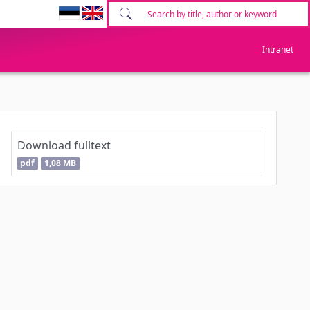
Intranet
Download fulltext
pdf
1,08 MB