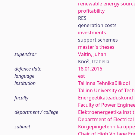
renewable energy sourc
profitability
RES
generation costs
investments
support schemes
master's theses
supervisor
Valtin, Juhan
Knõš, Izabella
defence date
18.01.2016
language
est
institution
Tallinna Tehnikaülikool
Tallinn University of Tec
faculty
Energeetikateaduskond
Faculty of Power Engine
department / college
Elektroenergeetika insti
Department of Electrica
subunit
Kõrgepingetehnika õppe
Chair of High Voltage En