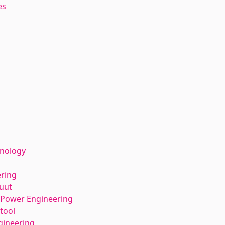
es
hnology
ering
tuut
l Power Engineering
tool
gineering