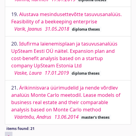
19.
Alustava mesindusettevõtte tasuvusanalüüs.
Feasibility of a beekeeping enterprise
Varik, Jaanus
31.05.2018
diploma theses
20.
Idufirma laienemisplaan ja tasuvusanalüüs
UpSteam Eesti OÜ näitel. Expansion plan and
cost-benefit analysis based on a startup
company UpSteam Estonia Ltd
Vaske, Laura
17.01.2019
diploma theses
21.
Ärikinnisvara üürimudelid ja nende võrdlev
analüüs Monte Carlo meetodil. Lease models of
business real estate and their comparable
analysis based on Monte Carlo method
Väärtnõu, Andrus
13.06.2014
master's theses
items found: 21