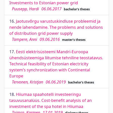
Investments to Estonian power grid
Puusepp, Hardi
06.06.2017
bachelor's theses
16.
Jaotusvõrgu varustuskindluse probleemid ja
nende lahendamine. The problems and solutions
of distribution grid power supply
Tampere, Anni
09.06.2016
master's theses
17.
Eesti elektrisüsteemi Mandri-Euroopa
ühendsüsteemiga liitumise tehniline teostatavus.
Technical feasibility of Estonian electricity
system’s synchronization with Continental
Europe
Tervonen, Kristjan
06.06.2019
bachelor's theses
18.
Hiiumaa spaahotelli investeeringu
tasuvusanalüüs. Cost-benefit analysis of an
investment of the spa hotel in Hiiumaa
Toimra, Karmen
17.01.2019
diploma theses