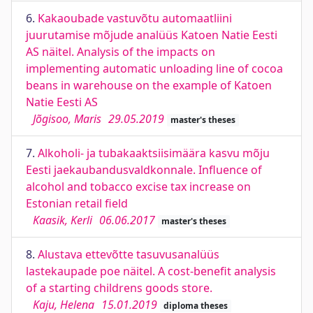
6.
Kakaoubade vastuvõtu automaatliini
juurutamise mõjude analüüs Katoen Natie Eesti
AS näitel. Analysis of the impacts on
implementing automatic unloading line of cocoa
beans in warehouse on the example of Katoen
Natie Eesti AS
Jõgisoo, Maris
29.05.2019
master's theses
7.
Alkoholi- ja tubakaaktsiisimäära kasvu mõju
Eesti jaekaubandusvaldkonnale. Influence of
alcohol and tobacco excise tax increase on
Estonian retail field
Kaasik, Kerli
06.06.2017
master's theses
8.
Alustava ettevõtte tasuvusanalüüs
lastekaupade poe näitel. A cost-benefit analysis
of a starting childrens goods store.
Kaju, Helena
15.01.2019
diploma theses