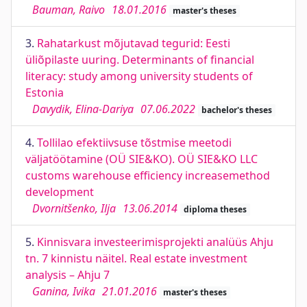
Bauman, Raivo
18.01.2016
master's theses
3.
Rahatarkust mõjutavad tegurid: Eesti
üliõpilaste uuring. Determinants of financial
literacy: study among university students of
Estonia
Davydik, Elina-Dariya
07.06.2022
bachelor's theses
4.
Tollilao efektiivsuse tõstmise meetodi
väljatöötamine (OÜ SIE&KO). OÜ SIE&KO LLC
customs warehouse efficiency increasemethod
development
Dvornitšenko, Ilja
13.06.2014
diploma theses
5.
Kinnisvara investeerimisprojekti analüüs Ahju
tn. 7 kinnistu näitel. Real estate investment
analysis – Ahju 7
Ganina, Ivika
21.01.2016
master's theses