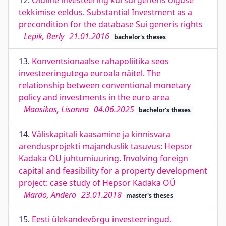
12.
Oluline investeering kui sui generis õiguse
tekkimise eeldus. Substantial Investment as a
precondition for the database Sui generis rights
Lepik, Berly
21.01.2016
bachelor's theses
13.
Konventsionaalse rahapoliitika seos
investeeringutega euroala näitel. The
relationship between conventional monetary
policy and investments in the euro area
Maasikas, Lisanna
04.06.2025
bachelor's theses
14.
Väliskapitali kaasamine ja kinnisvara
arendusprojekti majanduslik tasuvus: Hepsor
Kadaka OÜ juhtumiuuring. Involving foreign
capital and feasibility for a property development
project: case study of Hepsor Kadaka OÜ
Mardo, Andero
23.01.2018
master's theses
15.
Eesti ülekandevõrgu investeeringud.