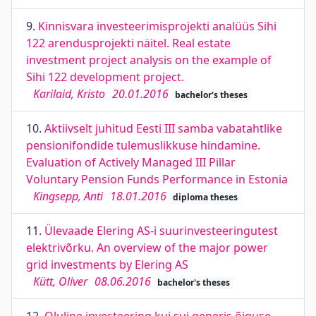
9.
Kinnisvara investeerimisprojekti analüüs Sihi
122 arendusprojekti näitel. Real estate
investment project analysis on the example of
Sihi 122 development project.
Karilaid, Kristo
20.01.2016
bachelor's theses
10.
Aktiivselt juhitud Eesti III samba vabatahtlike
pensionifondide tulemuslikkuse hindamine.
Evaluation of Actively Managed III Pillar
Voluntary Pension Funds Performance in Estonia
Kingsepp, Anti
18.01.2016
diploma theses
11.
Ülevaade Elering AS-i suurinvesteeringutest
elektrivõrku. An overview of the major power
grid investments by Elering AS
Kütt, Oliver
08.06.2016
bachelor's theses