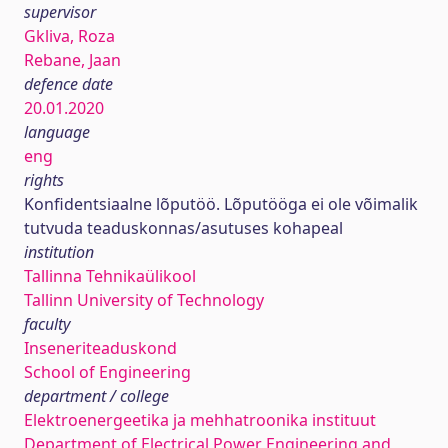
supervisor
Gkliva, Roza
Rebane, Jaan
defence date
20.01.2020
language
eng
rights
Konfidentsiaalne lõputöö. Lõputööga ei ole võimalik
tutvuda teaduskonnas/asutuses kohapeal
institution
Tallinna Tehnikaülikool
Tallinn University of Technology
faculty
Inseneriteaduskond
School of Engineering
department / college
Elektroenergeetika ja mehhatroonika instituut
Department of Electrical Power Engineering and